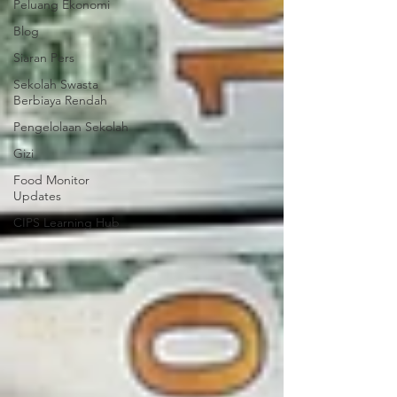
Peluang Ekonomi
Blog
Siaran Pers
Sekolah Swasta
Berbiaya Rendah
Pengelolaan Sekolah
Gizi
Food Monitor
Updates
CIPS Learning Hub