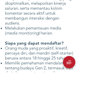
dioptimalkan, melaporkan kinerja
saluran, serta memantau kolom
komentar secara aktif untuk
membangun interaksi dengan
audiens.
Melakukan pemantauan media
(
media monitoring
) harian.
Siapa yang dapat mendaftar?
Orang muda yang proaktif, kreatif,
percaya diri, dan mandiri (self-starter)
berusia antara 18 hingga 25 tahun.
Memiliki pemahaman mendalam
tentang budaya Gen Z, termasuk tren
digital, meme internet, audio yang
sedang tren, serta algoritma TikTok
dan Instagram.
Fasih berbahasa Inggris (baik lisan
maupun tulisan).
Memiliki kemampuan untuk bekerja
dalam tim maupun secara mandiri.
Sangat terorganisir dan memiliki