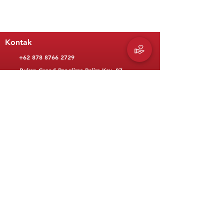
Kontak
+62 878 8766 2729
Rukan Grand Panglima Polim Kav. 87
Jalan Panglima Polim, Kebayoran Baru
Jakarta Selatan 12150, Indonesia
contact@cips-indonesia.org
Ikuti Media Sosial Kami
Berlangganan newsletter kami
© 2021 Center for Indonesian Policy Studies