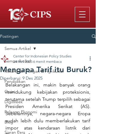
Postingan
Semua Artikel
Center for Indonesian Policy Studies
Semua Artikel
24 Nov 2025
6 menit membaca
Mengapa Tarif itu Buruk?
Ketahanan Pangan & Agrikultur
Diperbarui:
9 Des 2025
Pendidikan
Belakangan ini, makin banyak orang 
Opini
mendukung kebijakan proteksionis, 
terutama setelah Trump terpilih sebagai 
DigiWeek
Presiden Amerika Serikat (AS). 
Peluang Ekonomi
Sebelumnya, negara-negara Eropa 
sudah lebih dulu memberlakukan tarif 
Blog
impor atas kendaraan listrik dari 
Siaran Pers