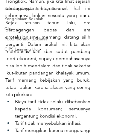
Tiongkok. Namun, jika kita lihat sejarah 
perdagangan internasional, hal ini 
Sekolah Swasta Berbiaya Rendah
sebenarnya bukan sesuatu yang baru. 
Pengelolaan Sekolah
Sejak ratusan tahun lalu, era 
Gizi
perdagangan bebas dan era 
proteksionisme memang datang silih 
Food Monitor Updates
berganti. Dalam artikel ini, kita akan 
CIPS Learning Hub
membahas tarif dari sudut pandang 
teori ekonomi, supaya pembahasannya 
bisa lebih mendalam dan tidak sekadar 
ikut-ikutan pandangan khalayak umum. 
Tarif memang kebijakan yang buruk, 
tetapi bukan karena alasan yang sering 
kita pikirkan:
Biaya tarif tidak selalu dibebankan 
kepada konsumen; semuanya 
tergantung kondisi ekonomi.
Tarif tidak menyebabkan inflasi.
Tarif merugikan karena mengurangi 