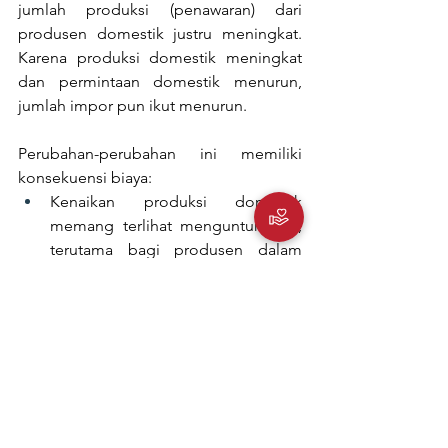
jumlah produksi (penawaran) dari 
produsen domestik justru meningkat. 
Karena produksi domestik meningkat 
dan permintaan domestik menurun, 
jumlah impor pun ikut menurun.
Perubahan-perubahan ini memiliki 
konsekuensi biaya:
Kenaikan produksi domestik 
memang terlihat menguntungkan, 
terutama bagi produsen dalam 
negeri. Namun kenyataannya, tarif 
“memaksa” mereka untuk 
memproduksi barang yang 
mungkin tidak akan mereka 
produksi apabila tidak ada tarif 
(dengan kata lain, produsen yang 
kurang efisien tetap bisa bersaing). 
Hal ini menyebabkan alokasi 