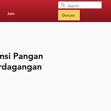
Join
Donate
si Pangan
erdagangan