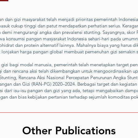
n dan gizi masyarakat telah menjadi prioritas pemerintah Indonesia.
asuk cukup tinggi dan patut mendapatkan perhatian serius. Kerag
n demi mengurangi angka dan prevalensi stunting. Sayangnya, skor
 konsumsi pangan masyarakat Indonesia sehari-hari pada umumnya
drat dan protein alternatif lainnya. Mahalnya biaya yang harus 
t lonjakan harga pangan global membuat pemenuhan gizi semakin su
zi bagi modal manusia, pemerintah telah menetapkan target pen
gi dan rencana aksi telah dikembangkan untuk mengoordinasikan upa
Stunting, Rencana Aksi Nasional Percepatan Penurunan Angka Stunt
Pangan dan Gizi (RAN-PG) 2020–2024. Berbagai target dan kegiat
si dari isu-isu pangan dan gizi yang ada, tetapi mengabaikan dam
gan dan bias kebijakan pertanian terhadap sejumlah komoditas pok
Other Publications