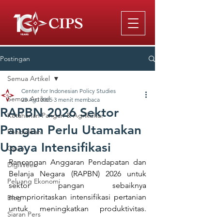
Postingan
Semua Artikel
Center for Indonesian Policy Studies
Semua Artikel
25 Agu 2025
3 menit membaca
RAPBN 2026 Sektor
Ketahanan Pangan & Agrikultur
Pangan Perlu Utamakan
Pendidikan
Upaya Intensifikasi
Opini
Rancangan Anggaran Pendapatan dan 
DigiWeek
Belanja Negara (RAPBN) 2026 untuk 
Peluang Ekonomi
sektor pangan sebaiknya 
memprioritaskan intensifikasi pertanian 
Blog
untuk meningkatkan produktivitas. 
Siaran Pers