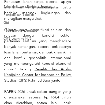
Perluasan lahan tanpa disertai upaya 
Sekolah Swasta Berbiaya Rendah
intensifikasi yang berkelanjutan justru 
berisiko merusak lingkungan dan 
Pengelolaan Sekolah
merugikan masyarakat.
Gizi
“Upaya-upaya intensifikasi sejalan dan 
Food Monitor Updates
relevan dengan kondisi sektor 
CIPS Learning Hub
pertanian saat ini yang menghadapi 
banyak tantangan, seperti terbatasnya 
luas lahan pertanian, dampak krisis iklim 
dan konflik geopolitik internasional 
yang mempengaruhi kondisi ekonomi 
dunia,” terang 
Peneliti dan Analis 
Kebijakan Center for Indonesian Policy 
Studies (CIPS) Rahmad Supriyanto
.
RAPBN 2026 untuk sektor pangan yang 
direncanakan sebesar Rp 164,4 triliun 
akan diarahkan, antara lain, untuk 