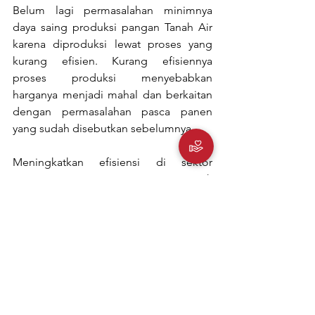
Belum lagi permasalahan minimnya 
daya saing produksi pangan Tanah Air 
karena diproduksi lewat proses yang 
kurang efisien. Kurang efisiennya 
proses produksi menyebabkan 
harganya menjadi mahal dan berkaitan 
dengan permasalahan pasca panen 
yang sudah disebutkan sebelumnya.
Meningkatkan efisiensi di sektor 
pertanian sangat penting untuk 
mengoptimalkan hasil panen, 
mengurangi biaya produksi dan 
menjaga keberlanjutan lingkungan. 
Karena itu, anggaran pangan 2026 
sebesar Rp164,4 triliun sebaiknya lebih 
difokuskan pada intensifikasi, 
modernisasi pertanian, penguatan 
infrastruktur, dan solusi pasca panen, 