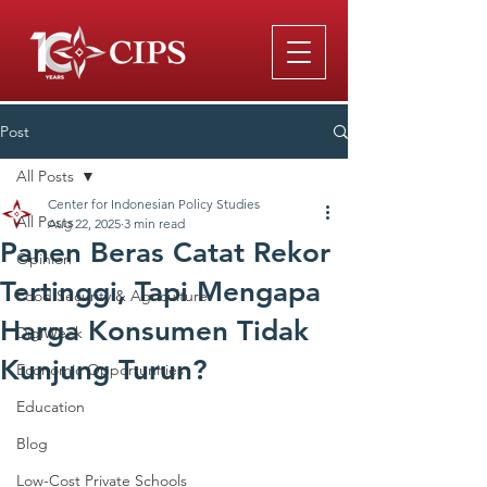
Post
All Posts
Center for Indonesian Policy Studies
All Posts
Aug 22, 2025
3 min read
Panen Beras Catat Rekor
Opinion
Tertinggi, Tapi Mengapa
Food Security & Agriculture
Harga Konsumen Tidak
DigiWeek
Kunjung Turun?
Economic Opportunities
Education
Blog
Low-Cost Private Schools