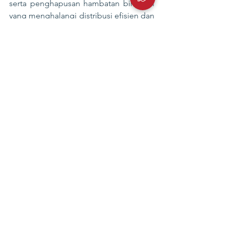
serta penghapusan hambatan birokrasi 
yang menghalangi distribusi efisien dan 
harga yang kompetitif.
Tertarik melihat data komoditas pangan 
lainnya? Berlangganan CIPS Food 
Monitor sekarang, GRATIS!
Apa saja manfaat lainnya? 
Akses database komoditas pangan 
yang diperbarui setiap kwartal
Data pangan komprehensif yang 
meliputi produksi, konsumsi, 
impor-ekspor, harga, dan regulasi
Sumber data tujuh komoditas 
pangan yang terpercaya