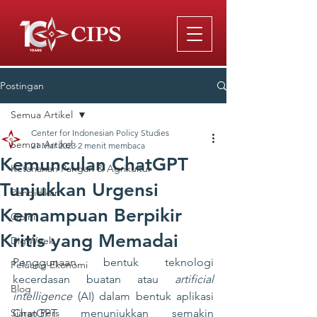
Postingan
Semua Artikel
Center for Indonesian Policy Studies
Semua Artikel
21 Mar 2023
2 menit membaca
Kemunculan ChatGPT
Ketahanan Pangan & Agrikultur
Tunjukkan Urgensi
Pendidikan
Kemampuan Berpikir
Opini
Kritis yang Memadai
DigiWeek
Penggunaan bentuk teknologi 
Peluang Ekonomi
kecerdasan buatan atau 
artificial 
Blog
intelligence
 (AI) dalam bentuk aplikasi 
Siaran Pers
ChatGPT menunjukkan semakin 