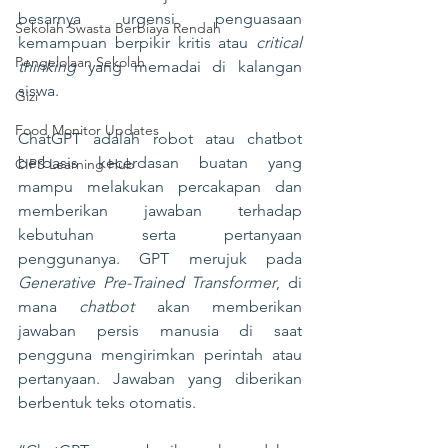
besarnya urgensi penguasaan 
Sekolah Swasta Berbiaya Rendah
kemampuan berpikir kritis atau 
critical 
Pengelolaan Sekolah
thinking
 yang memadai di kalangan 
siswa.
Gizi
Food Monitor Updates
ChatGPT adalah robot atau chatbot 
berbasis kecerdasan buatan yang 
CIPS Learning Hub
mampu melakukan percakapan dan 
memberikan jawaban terhadap 
kebutuhan serta pertanyaan 
penggunanya. GPT merujuk pada 
Generative Pre-Trained Transformer
, di 
mana 
chatbot 
akan memberikan 
jawaban persis manusia di saat 
pengguna mengirimkan perintah atau 
pertanyaan. Jawaban yang diberikan 
berbentuk teks otomatis.