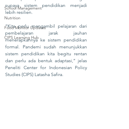
supaya sistem pendidikan menjadi 
School Management
lebih resilien.
Nutrition
“Kita perlu mengambil pelajaran dari 
Food Monitor Updates
pembelajaran jarak jauhan 
CIPS Learning Hub
menerapkannya ke sistem pendidikan 
formal. Pandemi sudah menunjukkan 
sistem pendidikan kita begitu rentan 
dan perlu ada bentuk adaptasi,” jelas 
Peneliti Center for Indonesian Policy 
Studies (CIPS) Latasha Safira.