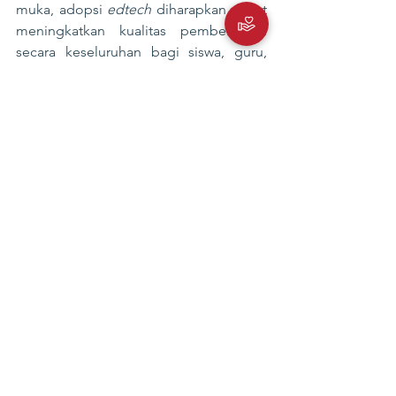
muka, adopsi 
edtech
 diharapkan dapat 
meningkatkan kualitas pembelajaran 
secara keseluruhan bagi siswa, guru, 
dan bahkan orang tua. Kita juga harus 
mengatasi masalah ini secara holistik 
dan mendukung semua pemangku 
kepentingan di setiap langkah untuk 
meningkatkan integrasi 
edtech
 dari 
produk, platform, dan layanan ini ke 
dalam pendidikan formal.
Adopsi 
edtech
 pada sektor pendidikan 
merupakan salah topik yang akan 
dibahas dalam DigiWeek 2022. Sukses 
menggelar dua 
DigiWeek
 berturut-
turut, CIPS kembali hadir dengan 
DigiWeek 2022
 dengan membawa 
sejumlah topik menarik dan juga 
narasumber yang sudah tidak asing lagi 