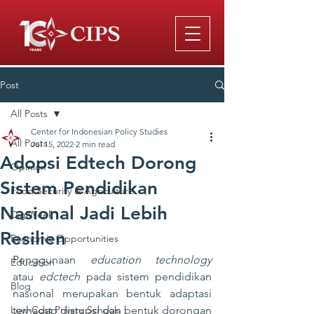
Post
All Posts
Center for Indonesian Policy Studies
All Posts
Jul 15, 2022
2 min read
Adopsi Edtech Dorong
Opinion
Sistem Pendidikan
Food Security & Agriculture
Nasional Jadi Lebih
DigiWeek
Resilien
Economic Opportunities
Penggunaan 
education technology 
Education
atau 
edctech
 pada sistem pendidikan 
Blog
nasional merupakan bentuk adaptasi 
Low-Cost Private Schools
terhadap disrupsi dan bentuk dorongan 