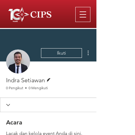
Tindakan Lainnya
Ikuti
Penulis
Indra Setiawan
0 Pengikut
0 Mengikuti
Acara
Lacak dan kelola event Anda di sini.