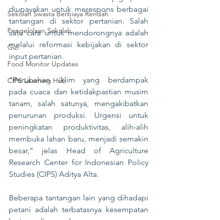
diupayakan untuk merespons berbagai 
Sekolah Swasta Berbiaya Rendah
tantangan di sektor pertanian. Salah 
Pengelolaan Sekolah
satu cara untuk mendorongnya adalah 
melalui reformasi kebijakan di sektor 
Gizi
input pertanian.
Food Monitor Updates
“Perubahan iklim yang berdampak 
CIPS Learning Hub
pada cuaca dan ketidakpastian musim 
tanam, salah satunya, mengakibatkan 
penurunan produksi. Urgensi untuk 
peningkatan produktivitas, alih-alih 
membuka lahan baru, menjadi semakin 
besar,” jelas Head of Agriculture 
Research Center for Indonesian Policy 
Studies (CIPS) Aditya Alta.
Beberapa tantangan lain yang dihadapi 
petani adalah terbatasnya kesempatan 