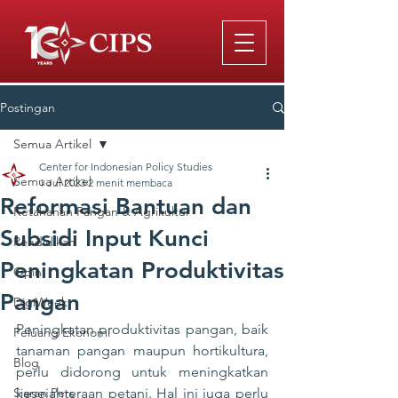
Postingan
Semua Artikel
Center for Indonesian Policy Studies
Semua Artikel
1 Jul 2023
2 menit membaca
Reformasi Bantuan dan
Ketahanan Pangan & Agrikultur
Subsidi Input Kunci
Pendidikan
Peningkatan Produktivitas
Opini
Pangan
DigiWeek
Peningkatan produktivitas pangan, baik 
Peluang Ekonomi
tanaman pangan maupun hortikultura, 
Blog
perlu didorong untuk meningkatkan 
Siaran Pers
kesejahteraan petani. Hal ini juga perlu 