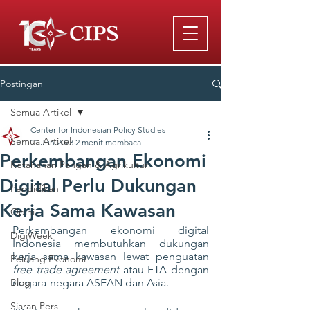
Postingan
Semua Artikel
Center for Indonesian Policy Studies
Semua Artikel
11 Jun 2023
2 menit membaca
Perkembangan Ekonomi
Ketahanan Pangan & Agrikultur
Digital Perlu Dukungan
Pendidikan
Kerja Sama Kawasan
Opini
Perkembangan 
ekonomi digital 
DigiWeek
Indonesia
 membutuhkan dukungan 
kerja sama kawasan lewat penguatan 
Peluang Ekonomi
free trade agreement
 atau FTA dengan 
Blog
negara-negara ASEAN dan Asia.
Siaran Pers