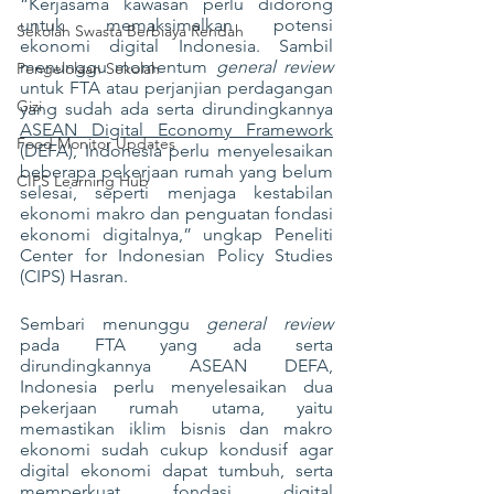
“Kerjasama kawasan perlu didorong 
untuk memaksimalkan potensi 
Sekolah Swasta Berbiaya Rendah
ekonomi digital Indonesia. Sambil 
menunggu momentum 
general review
Pengelolaan Sekolah
untuk FTA atau perjanjian perdagangan 
Gizi
yang sudah ada serta dirundingkannya 
ASEAN Digital Economy Framework
Food Monitor Updates
(DEFA), Indonesia perlu menyelesaikan 
beberapa pekerjaan rumah yang belum 
CIPS Learning Hub
selesai, seperti menjaga kestabilan 
ekonomi makro dan penguatan fondasi 
ekonomi digitalnya,” ungkap Peneliti 
Center for Indonesian Policy Studies 
(CIPS) Hasran.
Sembari menunggu 
general review
pada FTA yang ada serta 
dirundingkannya ASEAN DEFA, 
Indonesia perlu menyelesaikan dua 
pekerjaan rumah utama, yaitu 
memastikan iklim bisnis dan makro 
ekonomi sudah cukup kondusif agar 
digital ekonomi dapat tumbuh, serta 
memperkuat fondasi digital 