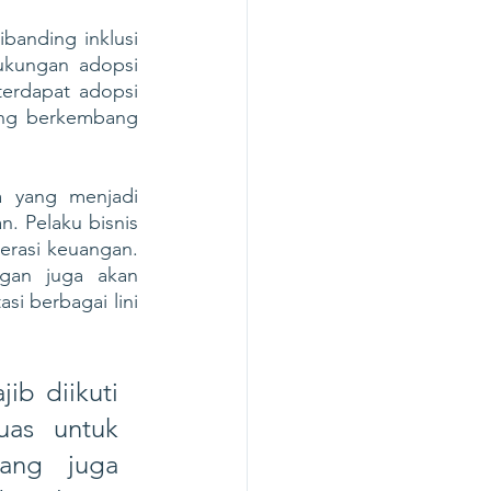
anding inklusi 
kungan adopsi 
terdapat adopsi 
yang berkembang 
a yang menjadi 
 Pelaku bisnis 
rasi keuangan. 
gan juga akan 
i berbagai lini 
b diikuti 
uas untuk 
ang juga 