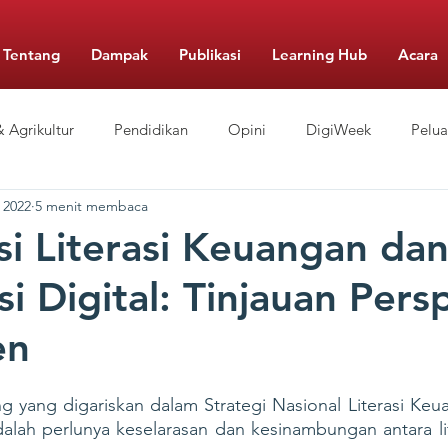
Tentang
Dampak
Publikasi
Learning Hub
Acara
 Agrikultur
Pendidikan
Opini
DigiWeek
Pelu
 2022
5 menit membaca
Berbiaya Rendah
Pengelolaan Sekolah
Gizi
Food Mo
si Literasi Keuangan da
i Digital: Tinjauan Pers
en
ng yang digariskan dalam Strategi Nasional Literasi Keu
dalah perlunya keselarasan dan kesinambungan antara li