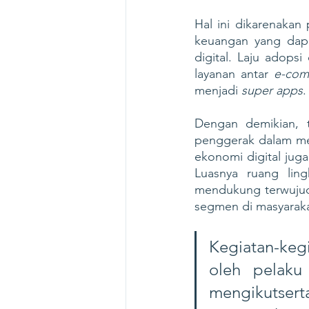
Hal ini dikarenakan
keuangan yang dapa
digital. Laju adops
layanan antar 
e-com
menjadi 
super apps
.
Dengan demikian, t
penggerak dalam mem
ekonomi digital jug
Luasnya ruang lin
mendukung terwujudn
segmen di masyaraka
Kegiatan-kegi
oleh pelaku 
mengikutser