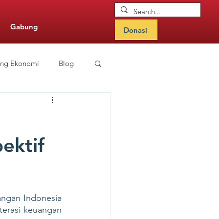
Gabung
Donasi
ang Ekonomi
Blog
nitor Updates
n
pektif
angan Indonesia 
terasi keuangan 