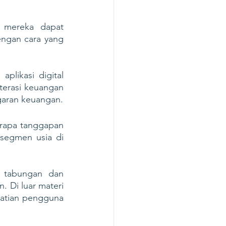
 mereka dapat 
ngan cara yang 
plikasi digital 
terasi keuangan 
sudah menyadari pentingnya tujuan keuangan dan perlunya mempunyai anggaran keuangan. 
erapa tanggapan 
segmen usia di 
 tabungan dan 
 Di luar materi 
atian pengguna 