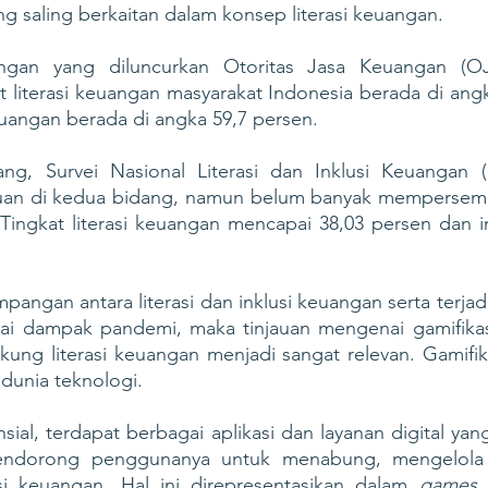
g saling berkaitan dalam konsep literasi keuangan.
uangan yang diluncurkan Otoritas Jasa Keuangan (OJ
 literasi keuangan masyarakat Indonesia berada di angk
uangan berada di angka 59,7 persen. 
ng, Survei Nasional Literasi dan Inklusi Keuangan (
an di kedua bidang, namun belum banyak mempersempi
 Tingkat literasi keuangan mencapai 38,03 persen dan i
angan antara literasi dan inklusi keuangan serta terjad
gai dampak pandemi, maka tinjauan mengenai gamifikasi 
ung literasi keuangan menjadi sangat relevan. Gamifikas
 dunia teknologi. 
nsial, terdapat berbagai aplikasi dan layanan digital ya
mendorong penggunanya untuk menabung, mengelola 
si keuangan. Hal ini direpresentasikan dalam 
games
 