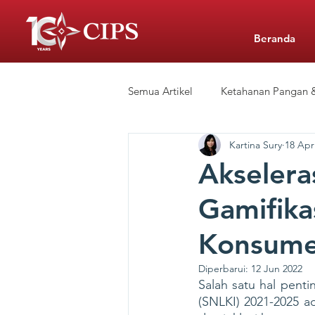
Beranda
Semua Artikel
Ketahanan Pangan &
Kartina Sury
18 Apr
Siaran Pers
Sekolah Swasta 
Akselera
Gamifikas
CIPS Learning Hub
Konsum
Diperbarui:
12 Jun 2022
Salah satu hal penti
(SNLKI) 2021-2025 a