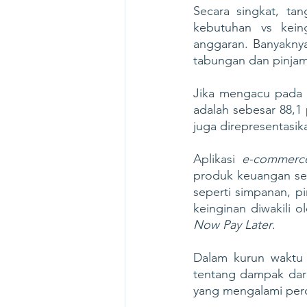
Secara singkat, ta
kebutuhan vs kein
anggaran. Banyakny
tabungan dan pinjam
Jika mengacu pada 
adalah sebesar 88,1 
juga direpresentasik
Aplikasi 
e-commerc
produk keuangan ser
seperti simpanan, p
keinginan diwakili o
Now Pay Later
. 
Dalam kurun waktu 
tentang dampak dari
yang mengalami perc