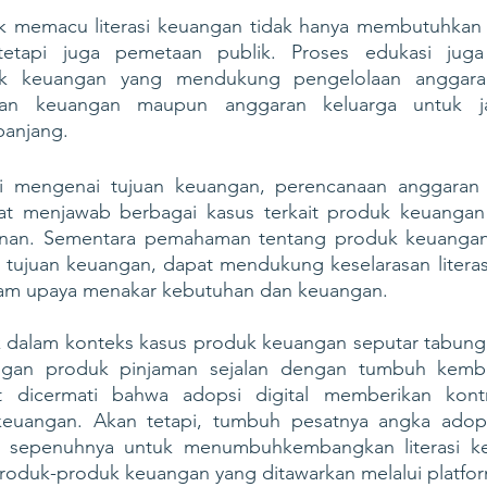
k memacu literasi keuangan tidak hanya membutuhkan ko
, tetapi juga pemetaan publik. Proses edukasi jug
uk keuangan yang mendukung pengelolaan anggaran
san keuangan maupun anggaran keluarga untuk ja
anjang. 
i mengenai tujuan keuangan, perencanaan anggaran 
t menjawab berbagai kasus terkait produk keuangan 
inan. Sementara pemahaman tentang produk keuangan,
s tujuan keuangan, dapat mendukung keselarasan literas
lam upaya menakar kebutuhan dan keuangan. 
ik dalam konteks kasus produk keuangan seputar tabunga
an produk pinjaman sejalan dengan tumbuh kemban
t dicermati bahwa adopsi digital memberikan kontri
keuangan. Akan tetapi, tumbuh pesatnya angka adopsi
 sepenuhnya untuk menumbuhkembangkan literasi keu
oduk-produk keuangan yang ditawarkan melalui platform