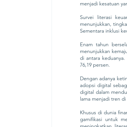
menjadi kesatuan yan
Survei literasi ke
menunjukkan, tingkat
Sementara inklusi ke
Enam tahun bersela
menunjukkan kemaju
di antara keduanya.
76,19 persen. 
Dengan adanya ketimp
adopsi digital seba
digital dalam menduk
lama menjadi tren di
Khusus di dunia fina
gamifikasi untuk 
meningkatkan litera