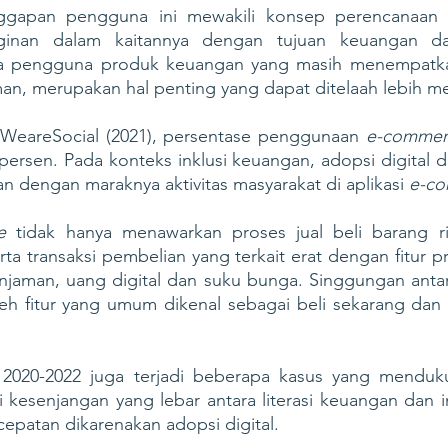
nggapan pengguna ini mewakili konsep perencanaan k
ginan dalam kaitannya dengan tujuan keuangan da
a pengguna produk keuangan yang masih menempatkan 
an, merupakan hal penting yang dapat ditelaah lebih m
WeareSocial (2021), persentase penggunaan 
e-commer
persen. Pada konteks inklusi keuangan, adopsi digital 
an dengan maraknya aktivitas masyarakat di aplikasi 
e-c
e 
tidak hanya menawarkan proses jual beli barang rite
ta transaksi pembelian yang terkait erat dengan fitur 
injaman, uang digital dan suku bunga. Singgungan antar
leh fitur yang umum dikenal sebagai beli sekarang dan c
2020-2022 juga terjadi beberapa kasus yang menduk
 kesenjangan yang lebar antara literasi keuangan dan i
epatan dikarenakan adopsi digital. 