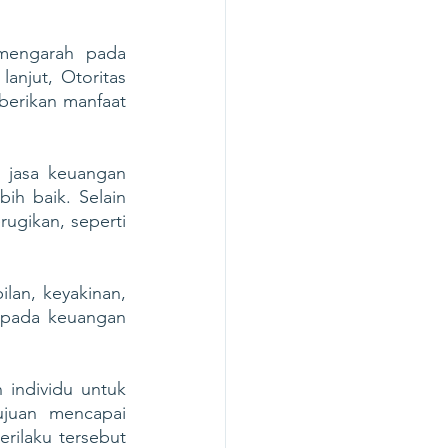
mengarah pada 
njut, Otoritas 
erikan manfaat 
jasa keuangan 
h baik. Selain 
ugikan, seperti 
an, keyakinan, 
epada keuangan 
individu untuk 
juan mencapai 
ilaku tersebut 