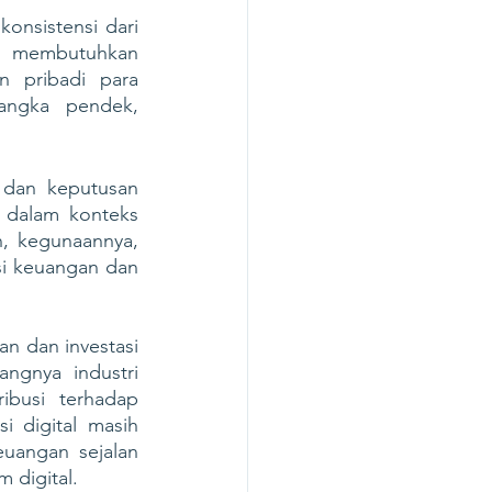
nsistensi dari 
a membutuhkan 
 pribadi para 
ngka pendek, 
dan keputusan 
dalam konteks 
 kegunaannya, 
i keuangan dan 
n dan investasi 
gnya industri 
busi terhadap 
 digital masih 
angan sejalan 
 digital.