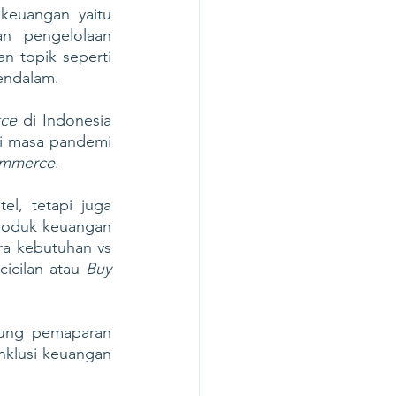
euangan yaitu 
n pengelolaan 
topik seperti 
endalam. 
ce
 di Indonesia 
di masa pandemi 
ommerce
. 
l, tetapi juga 
produk keuangan 
a kebutuhan vs 
icilan atau 
Buy 
ung pemaparan 
nklusi keuangan 