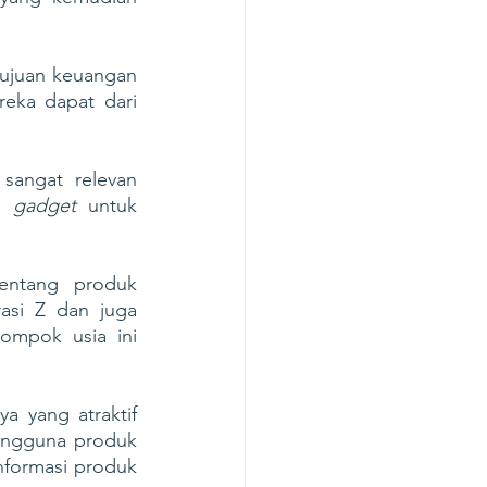
tujuan keuangan 
dan gaya hidup sehingga pengguna dapat menerapkan konsep yang mereka dapat dari 
angat relevan 
n 
gadget
 untuk 
entang produk 
asi Z dan juga 
ompok usia ini 
 yang atraktif 
ngguna produk 
formasi produk 