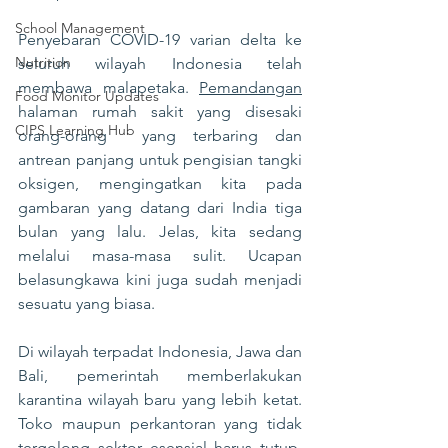
School Management
Penyebaran COVID-19 varian delta ke 
Nutrition
seluruh wilayah Indonesia telah 
membawa malapetaka. 
Pemandangan
Food Monitor Updates
halaman rumah sakit yang disesaki 
CIPS Learning Hub
orang-orang  yang terbaring dan 
antrean panjang untuk pengisian tangki 
oksigen, mengingatkan kita pada 
gambaran yang datang dari India tiga 
bulan yang lalu. Jelas, kita sedang 
melalui masa-masa sulit. Ucapan 
belasungkawa kini juga sudah menjadi 
sesuatu yang biasa.
Di wilayah terpadat Indonesia, Jawa dan 
Bali, pemerintah memberlakukan 
karantina wilayah baru yang lebih ketat. 
Toko maupun perkantoran yang tidak 
tergolong sektor esensial harus tutup, 