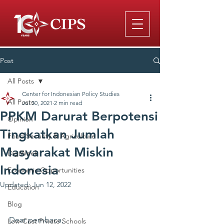
Post
All Posts
Center for Indonesian Policy Studies
All Posts
Jul 30, 2021
2 min read
PPKM Darurat Berpotensi
Opinion
Tingkatkan Jumlah
Food Security & Agriculture
Masyarakat Miskin
DigiWeek
Indonesia
Economic Opportunities
Updated:
Jun 12, 2022
Education
Blog
Dear pembaca,
Low-Cost Private Schools