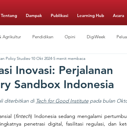
Tentang
Dampak
Publikasi
Learning Hub
Acara
 Agrikultur
Pendidikan
Opini
DigiWeek
Pelu
an Policy Studies
10 Okt 2024
5 menit membaca
Berbiaya Rendah
Pengelolaan Sekolah
Gizi
Food Mo
si Inovasi: Perjalanan
ry Sandbox Indonesia
li diterbitkan di 
Tech for Good Institute
 pada bulan Okt
nsial (
fintech
) Indonesia sedang mengalami pertumbu
katnya penetrasi digital, fasilitasi regulasi, dan keter