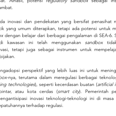
at. Alhasil, potensi 
regulatory sandbox
 sebagai ins
hambat.
da inovasi dan pendekatan yang bersifat penasihat 
ktik yang umum diterapkan, tetapi ada potensi untuk
ox
 dengan belajar dari berbagai pengalaman di SEA-6. 
di kawasan ini telah menggunakan 
sandbox
 tida
asi, tetapi juga sebagai instrumen untuk mempelajar
jakan. 
ngadopsi perspektif yang lebih luas ini untuk menin
box
-nya, terutama dalam meregulasi berbagai teknolo
ing technologies
), seperti kecerdasan buatan (
artificial
pintar, atau kota cerdas (
smart city
). Pemerintah p
gantisipasi inovasi teknologi-teknologi ini di masa de
patuhannya terhadap regulasi.