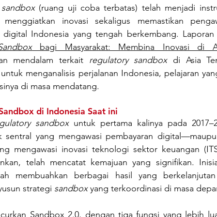
 sandbox
 (ruang uji coba terbatas) telah menjadi inst
 menggiatkan inovasi sekaligus memastikan pengawa
r digital Indonesia yang tengah berkembang. Laporan
Sandbox
 bagi Masyarakat: Membina Inovasi di A
n mendalam terkait 
regulatory sandbox
 di Asia Te
untuk menganalisis perjalanan Indonesia, pelajaran yang
asinya di masa mendatang.
Sandbox di Indonesia Saat ini
gulatory sandbox
 untuk pertama kalinya pada 2017–2
 sentral yang mengawasi pembayaran digital—maupu
ang mengawasi inovasi teknologi sektor keuangan (ITSK
an, telah mencatat kemajuan yang signifikan. Inisiatif
lah membuahkan berbagai hasil yang berkelanjutan 
usun strategi 
sandbox
 yang terkoordinasi di masa depa
ncurkan 
Sandbox 2.0
, dengan tiga fungsi yang lebih lua