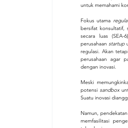
untuk memahami kond
Fokus utama 
regul
bersifat konsultati
secara luas (SEA-6
perusahaan 
startup
 
regulasi. Akan tetapi
perusahaan agar pa
dengan inovasi.
Meski memungkinka
potensi 
sandbox
 un
Suatu inovasi diangg
Namun, pendekatan y
memfasilitasi pen