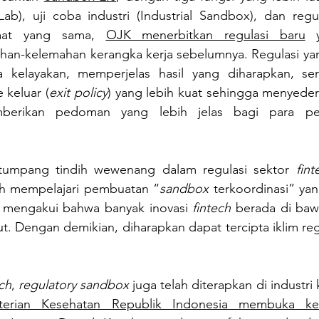
Lab), uji coba industri (Industrial Sandbox), dan regul
aat yang sama, 
OJK menerbitkan regulasi baru
 y
an-kelemahan kerangka kerja sebelumnya. Regulasi yang 
ia kelayakan, memperjelas hasil yang diharapkan, se
 keluar (
exit policy
erikan pedoman yang lebih jelas bagi para per
umpang tindih wewenang dalam regulasi sektor 
fint
ah mempelajari pembuatan “
sandbox
 terkoordinasi” yan
ni mengakui bahwa banyak inovasi 
fintech
 berada di ba
. Dengan demikian, diharapkan dapat tercipta iklim regu
ech
, 
regulatory sandbox
 juga telah diterapkan di industri