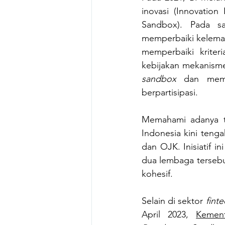
inovasi (Innovation 
Sandbox). Pada s
memperbaiki kelemah
memperbaiki kriter
kebijakan mekanisme
sandbox
 dan memb
berpartisipasi.
Memahami adanya t
Indonesia kini teng
dan OJK. Inisiatif i
dua lembaga tersebut
kohesif.
Selain di sektor 
fint
April 2023, 