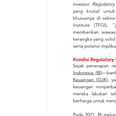
investor. 
Regulatory
yang krusial untuk
khususnya di sekto
Institute (TFGI), "
memberikan wawasa
kerangka yang solid 
serta potensi implik
Kondisi Regulatory 
Sejak penerapan 
re
Indonesia (BI)
—bank
Keuangan (OJK)
, y
keuangan nonperbank
mereka lakukan te
berharga untuk meny
Pada 2021, BI melu