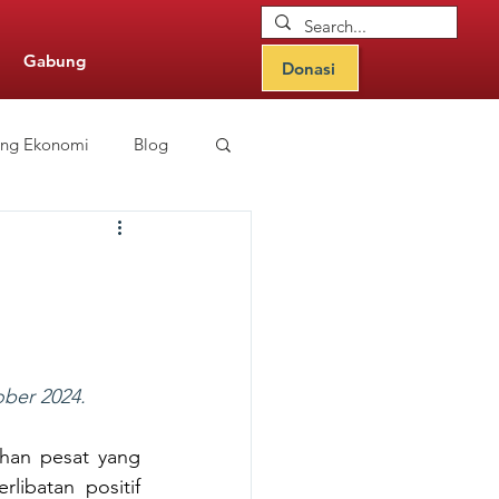
Gabung
Donasi
ang Ekonomi
Blog
nitor Updates
ober 2024.
han pesat yang 
libatan positif 