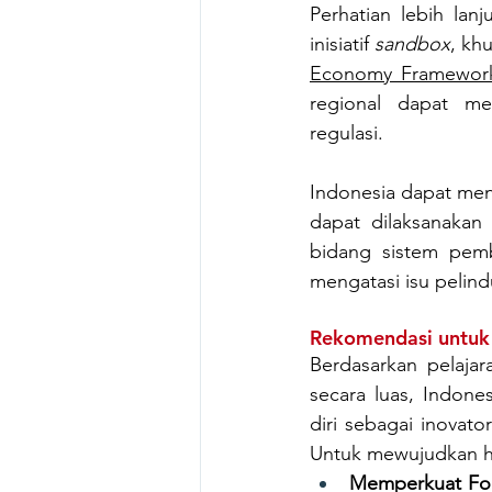
Perhatian lebih lanj
inisiatif 
sandbox
, kh
Economy Framewor
regional dapat m
regulasi. 
Indonesia dapat men
dapat dilaksanakan 
bidang sistem pemb
mengatasi isu pelin
Rekomendasi untuk
Berdasarkan pelajar
secara luas, Indon
diri sebagai inovato
Untuk mewujudkan ha
Memperkuat Fo