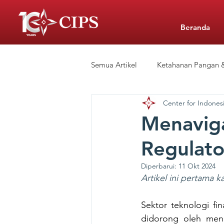
Beranda
Semua Artikel
Ketahanan Pangan &
Center for Indonesi
Siaran Pers
Sekolah Swasta 
Menaviga
Regulato
CIPS Learning Hub
Diperbarui:
11 Okt 2024
Artikel ini pertama ka
Sektor teknologi fina
didorong oleh mening