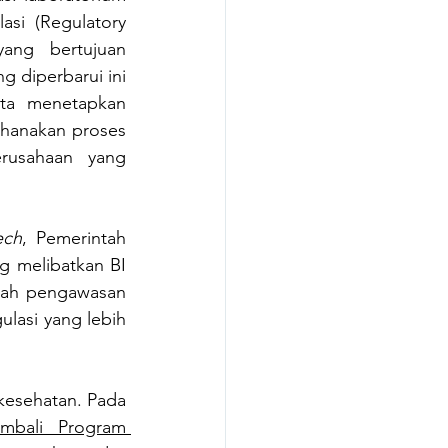
asi (Regulatory 
ang bertujuan 
diperbarui ini 
rta menetapkan 
) yang lebih kuat sehingga menyederhanakan proses 
usahaan yang 
ech
, Pemerintah 
g melibatkan BI 
wah pengawasan 
lasi yang lebih 
 kesehatan. Pada 
Kementerian Kesehatan Republik Indonesia membuka kembali Program 