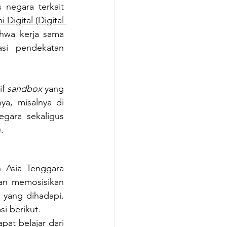
 negara terkait 
Digital (Digital 
wa kerja sama 
i pendekatan 
f 
sandbox
 yang 
a, misalnya di 
gara sekaligus 
).
 Asia Tenggara 
an memosisikan 
 yang dihadapi. 
i berikut.
pat belajar dari 