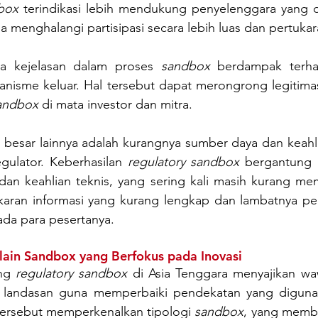
box
 terindikasi lebih mendukung penyelenggara yang di
a menghalangi partisipasi secara lebih luas dan pertukar
ya kejelasan dalam proses 
sandbox
 berdampak terha
nisme keluar. Hal tersebut dapat merongrong legitimasi
sandbox
 di mata investor dan mitra.
 besar lainnya adalah kurangnya sumber daya dan keahlia
ulator. Keberhasilan 
regulatory sandbox
 bergantung 
 dan keahlian teknis, yang sering kali masih kurang me
aran informasi yang kurang lengkap dan lambatnya p
ada para pesertanya.
lain Sandbox yang Berfokus pada Inovasi
ng 
regulatory sandbox
 di Asia Tenggara menyajikan wa
 landasan guna memperbaiki pendekatan yang digunak
tersebut memperkenalkan tipologi 
sandbox
, yang membe