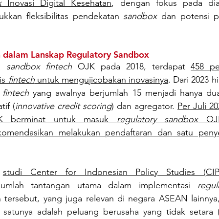
x
 Inovasi Digital Kesehatan
, dengan fokus pada diag
ukkan fleksibilitas pendekatan 
sandbox
 dan potensi p
n dalam Lanskap Regulatory Sandbox
a 
sandbox fintech
 OJK pada 2018, terdapat 
458 pe
s 
fintech
 untuk mengujicobakan inovasinya
. Dari 2023 h
 
fintech
 yang awalnya berjumlah 15 menjadi hanya dua 
tif (
innovative credit scoring
) dan agregator. 
Per Juli 20
SK berminat untuk masuk 
regulatory sandbox
 OJK
komendasikan melakukan pendaftaran dan satu penyel
 
studi Center for Indonesian Policy Studies (CIP
sejumlah tantangan utama dalam implementasi 
regu
h satunya adalah peluang berusaha yang tidak setara 