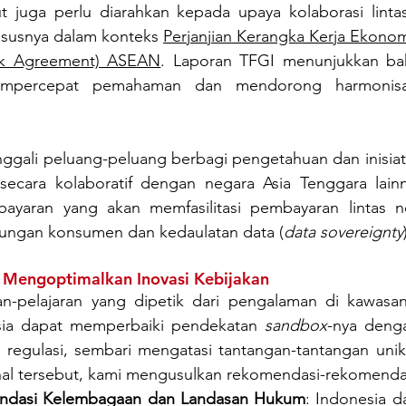
ut juga perlu diarahkan kepada upaya kolaborasi lintas
ususnya dalam konteks 
Perjanjian Kerangka Kerja Ekonomi 
k Agreement) ASEAN
. Laporan TFGI menunjukkan bah
empercepat pemahaman dan mendorong harmonisas
ggali peluang-peluang berbagi pengetahuan dan inisiati
secara kolaboratif dengan negara Asia Tenggara lainny
ayaran yang akan memfasilitasi pembayaran lintas ne
dungan konsumen dan kedaulatan data (
data sovereignty
 Mengoptimalkan Inovasi Kebijakan
an-pelajaran yang dipetik dari pengalaman di kawasan
esia dapat memperbaiki pendekatan 
sandbox
-nya deng
r regulasi, sembari mengatasi tantangan-tantangan unik
l tersebut, kami mengusulkan rekomendasi-rekomendas
ndasi Kelembagaan dan Landasan Hukum
: Indonesia da