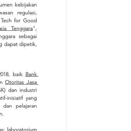
rumen kebijakan 
san regulasi, 
 Tech for Good 
sia Tenggara
", 
nggara sebagai 
 dapat dipetik, 
018, baik 
Bank 
n 
Otoritas Jasa 
) dan industri 
-inisiatif yang 
dan pelajaran 
n.
s: laboratorium 