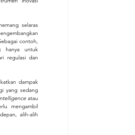
trumen inovasi 
memang selaras 
 mengembangkan 
Sebagai contoh, 
k hanya untuk 
i regulasi dan 
gkatkan dampak 
gi yang sedang 
 intelligence
 atau 
erlu mengambil 
pan, alih-alih 