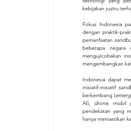
teknologi yang pes
kebijakan justru ter
Fokus Indonesia pa
dengan praktik-pra
pemanfaatan 
sandb
beberapa negara 
mengujicobakan inov
mengembangkan kebi
Indonesia dapat me
inisiatif-inisiatif 
sand
berkembang (
emerg
AI), 
drone
, mobil 
pendekatan yang men
hanya memastikan ke