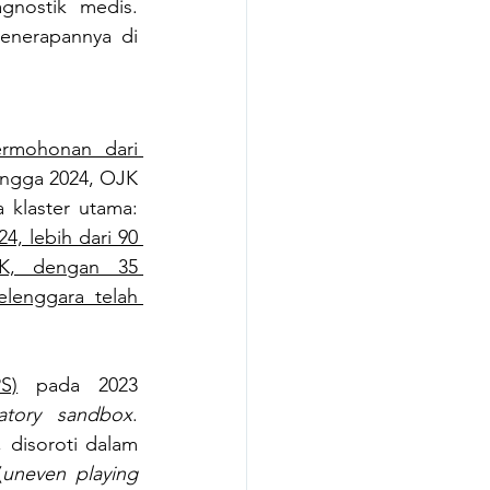
nostik medis. 
enerapannya di 
rmohonan dari 
ingga 2024, OJK 
klaster utama: 
24, lebih dari 90 
, dengan 35 
enggara telah 
S)
 pada 2023 
latory sandbox
. 
Tantangan-tantangan tersebut, yang juga relevan di negara ASEAN lainnya, disoroti dalam 
(
uneven playing 