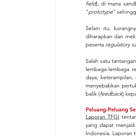
field
), di mana 
sand
“
prototype
” sehingg
Selain itu, kurangn
diharapkan dan meka
peserta 
regulatory 
Salah satu tantangan
lembaga-lembaga reg
daya, keterampilan,
menyebabkan pertuk
balik (
feedback
) kep
Peluang-Peluang Se
Laporan TFGI
 tenta
yang dapat menjadi
Indonesia. Laporan 