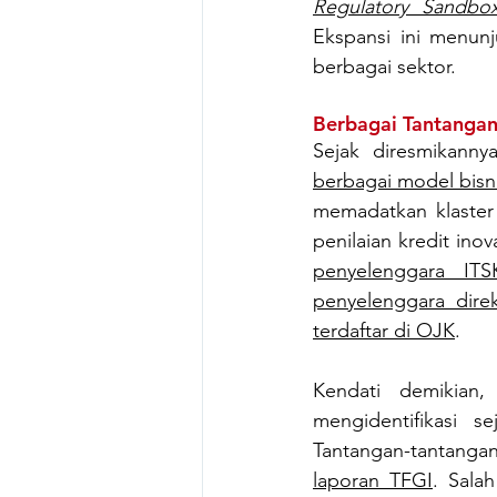
Regulatory Sandbo
Ekspansi ini menunj
berbagai sektor.
Berbagai Tantanga
Sejak diresmikanny
berbagai model bisni
memadatkan klaster
penilaian kredit inova
penyelenggara IT
penyelenggara dire
terdaftar di OJK
.
Kendati demikian,
mengidentifikasi 
laporan TFGI
. Sala