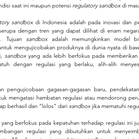
isi saat ini maupun potensi 
regulatory sandbox
 di mas
atory sandbox
 di Indonesia adalah pada inovasi dan p
f, serupa dengan tren yang dapat dilihat di enam negar
). Tujuan 
sandbox
 adalah memungkinkan model bis
untuk mengujicobakan produknya di dunia nyata di ba
, 
sandbox
 yang ada lebih berfokus pada memberikan 
tuh dengan regulasi yang berlaku, alih-alih menyesu
n pengujicobaan gagasan-gagasan baru, pendekatan 
tuk mengatasi hambatan regulasi atau mendorong perub
ap berhasil dan “lolos” dari 
sandbox
 jika mematuhi regu
ang berfokus pada kepatuhan terhadap regulasi ini just
gembangan regulasi yang dibutuhkan untuk menyeimb