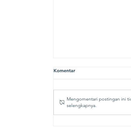
Komentar
Mengomentari postingan ini tid
selengkapnya.
Kemunculan ChatGPT
Tunjukkan Urgensi
Kemampuan Berpikir Kritis