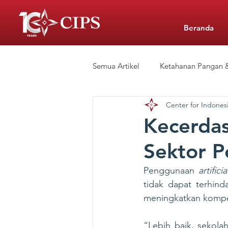
Beranda
Semua Artikel
Ketahanan Pangan &
Center for Indonesi
Siaran Pers
Sekolah Swasta 
Kecerdas
Sektor P
CIPS Learning Hub
Penggunaan 
artifici
tidak dapat terhind
meningkatkan kompet
“Lebih baik, sekola