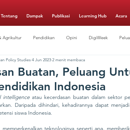
Tentang
Dampak
Publikasi
Learning Hub
Acara
 Agrikultur
Pendidikan
Opini
DigiWeek
Pelu
an Policy Studies
4 Jun 2023
2 menit membaca
Berbiaya Rendah
Pengelolaan Sekolah
Gizi
Food Mo
an Buatan, Peluang Unt
endidikan Indonesia
al intelligence
 atau kecerdasan buatan dalam sektor pe
arkan. Daripada dihindari, kehadirannya dapat menjadi
ensi siswa Indonesia.
h memperkenalkan teknologinya seperti apa, memberika