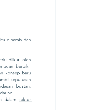
itu dinamis dan 
Namun demikian, ia menegaskan kalau penggunaan kecerdasan buatan perlu diikuti oleh 
puan berpikir 
an konsep baru 
mbil keputusan 
dasan buatan, 
daring. 
an dalam 
sektor 