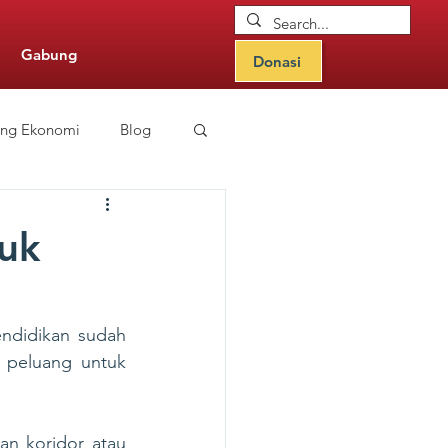
Gabung
Donasi
ang Ekonomi
Blog
nitor Updates
uk
ndidikan sudah 
 peluang untuk 
n koridor atau 