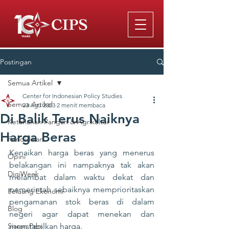
Postingan
Semua Artikel
Center for Indonesian Policy Studies
Semua Artikel
23 Agu 2023
2 menit membaca
Di Balik Terus Naiknya
Ketahanan Pangan & Agrikultur
Harga Beras
Pendidikan
Kenaikan harga beras yang menerus 
Opini
belakangan ini nampaknya tak akan 
DigiWeek
melambat dalam waktu dekat dan 
pemerintah sebaiknya memprioritaskan 
Peluang Ekonomi
pengamanan stok beras di dalam 
Blog
negeri agar dapat menekan dan 
Siaran Pers
menstabilkan harga. 