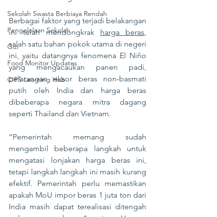
Sekolah Swasta Berbiaya Rendah
Berbagai faktor yang terjadi belakangan 
Pengelolaan Sekolah
ini telah mendongkrak 
harga beras
, 
salah satu bahan pokok utama di negeri 
Gizi
ini, yaitu datangnya fenomena El Niño 
Food Monitor Updates
yang mengacaukan panen padi, 
pelarangan eksor beras non-basmati 
CIPS Learning Hub
putih oleh India dan harga beras 
dibeberapa negara mitra dagang 
seperti Thailand dan Vietnam.
“Pemerintah memang sudah 
mengambil beberapa langkah untuk 
mengatasi lonjakan harga beras ini, 
tetapi langkah langkah ini masih kurang 
efektif. Pemerintah perlu memastikan 
apakah MoU impor beras 1 juta ton dari 
India masih dapat terealisasi ditengah 