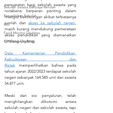
persyaratan bagi sekolah swasta yang 
Sekolah Swasta Berbiaya Rendah
notabene berperan penting dalam 
Pengelolaan Sekolah
mengisi kekosongan akibat terbatasnya 
jumlah dan 
akses ke sekolah negeri
, 
Gizi
masih kurang mendukung pemerataan 
Food Monitor Updates
akses pendidikan yang diamanatkan 
Undang-Undang.
CIPS Learning Hub
Data Kementerian Pendidikan, 
Kebudayaan dan 
Ristek
 memperlihatkan bahwa pada 
tahun ajaran 2022/2023 terdapat sekolah 
negeri sebanyak 164.585 unit dan swasta 
54.877 unit.
Meski dari sisi penyaluran, telah 
menghilangkan dikotomi antara 
sekolah negeri dan sekolah swasta, tapi 