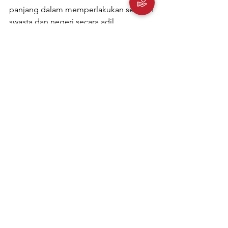
panjang dalam memperlakukan sekolah 
swasta dan negeri secara adil. 
Dana BOSP memang merupakan sarana 
berharga untuk mendukung pendidikan 
di Indonesia. Namun agar dapat 
sepenuhnya merealisasikan potensinya, 
penting untuk mempertimbangkan 
pendekatan yang lebih fleksibel, yang 
membandingkan tantangan dan 
peluang spesifik yang dihadapi 
sekolah, terutama di daerah-daerah 
terpencil dan tertinggal. 
Dengan menyediakan fleksibilitas dan 
otonomi yang lebih besar, dana BOSP 
akan dapat terus berperan mendukung 
sekolah sekolah swasta ini dengan 