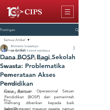
Postingan
Semua Artikel
Bhimanto Suwastoyo
Semua Artikel
26 Apr 2025
3 menit membaca
Dana BOSP Bagi Sekolah
Ketahanan Pangan & Agrikultur
Swasta: Problematika
Pendidikan
Pemerataan Akses
Opini
Pendidikan
DigiWeek
Dana Bantuan Operasional Satuan 
Peluang Ekonomi
Pendidikan (BOSP) dari pemerintah 
Blog
memang diberikan kepada baik 
Siaran Pers
sekolah negeri maupun swasta, namun 