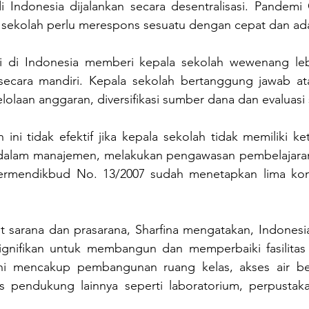
i Indonesia dijalankan secara desentralisasi. Pandemi 
sekolah perlu merespons sesuatu dengan cepat dan ada
si di Indonesia memberi kepala sekolah wewenang leb
secara mandiri. Kepala sekolah bertanggung jawab at
olaan anggaran, diversifikasi sumber dana dan evaluasi 
ni tidak efektif jika kepala sekolah tidak memiliki ke
dalam manajemen, melakukan pengawasan pembelajaran
ermendikbud No. 13/2007 sudah menetapkan lima komp
ait sarana dan prasarana, Sharfina mengatakan, Indones
ignifikan untuk membangun dan memperbaiki fasilitas fi
Ini mencakup pembangunan ruang kelas, akses air bers
itas pendukung lainnya seperti laboratorium, perpustak