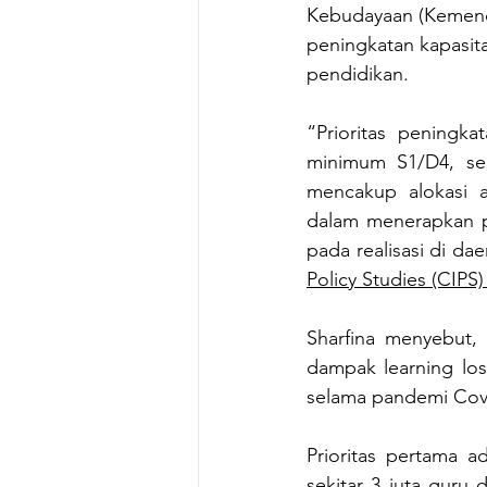
Kebudayaan (Kemendi
peningkatan kapasit
pendidikan.
“Prioritas peningka
minimum S1/D4, se
mencakup alokasi 
dalam menerapkan pe
pada realisasi di d
Policy Studies (CIPS)
Sharfina menyebut, 
dampak learning los
selama pandemi Covi
Prioritas pertama 
sekitar 3 juta guru 