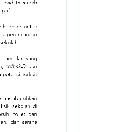
Covid-19 sudah 
ptif.
ih besar untuk 
as perencanaan 
sekolah. 
terampilan yang 
, 
soft skills
 dan 
etensi terkait 
ia membutuhkan 
sik sekolah di 
ih, toilet dan 
aan, dan sarana 