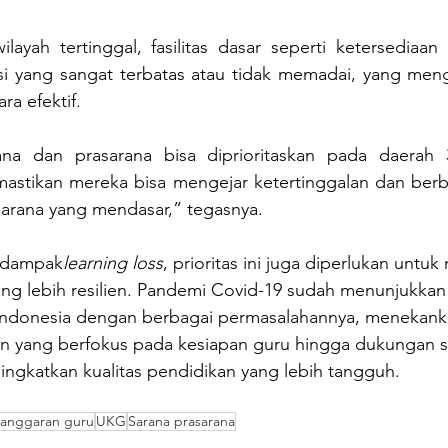
ayah tertinggal, fasilitas dasar seperti ketersediaan lis
i yang sangat terbatas atau tidak memadai, yang men
ra efektif.
na dan prasarana bisa diprioritaskan pada daerah 
mastikan mereka bisa mengejar ketertinggalan dan berb
sarana yang mendasar,” tegasnya.
r dampak
learning loss
, prioritas ini juga diperlukan untu
ang lebih resilien. Pandemi Covid-19 sudah menunjukka
Indonesia dengan berbagai permasalahannya, menekank
kan yang berfokus pada kesiapan guru hingga dukungan s
ingkatkan kualitas pendidikan yang lebih tangguh.
anggaran guru
UKG
Sarana prasarana