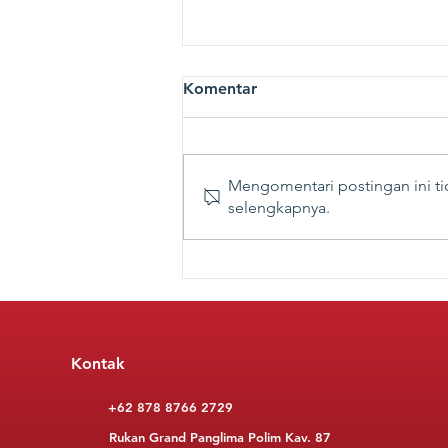
Komentar
Mengomentari postingan ini tid
selengkapnya.
Penyelenggaraan Cadangan
Beras Pemerintah (CBP)
Belum Tentu Menjamin
Ketahanan Pangan
Kontak
+62 878 8766 2729
Rukan Grand Panglima Polim Kav. 87