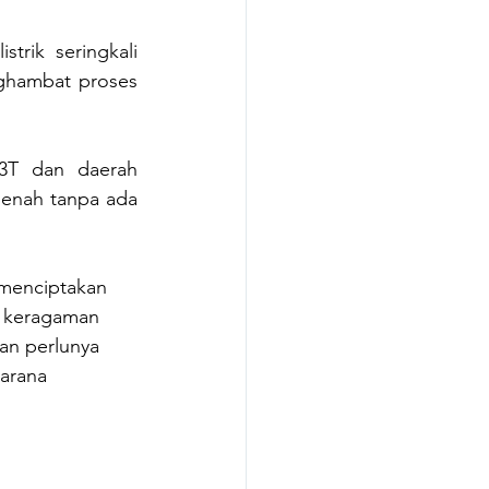
trik seringkali 
ghambat proses 
3T dan daerah 
enah tanpa ada 
k menciptakan 
n keragaman 
an perlunya 
arana 