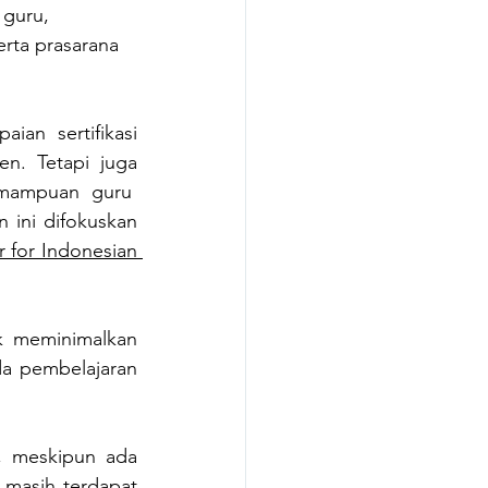
guru, 
rta prasarana 
an sertifikasi 
. Tetapi juga 
mampuan guru  
ini difokuskan 
r for Indonesian 
k meminimalkan 
a pembelajaran 
, meskipun ada 
 masih terdapat 