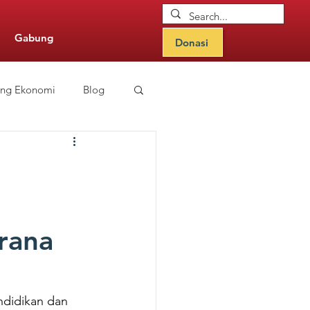
Gabung
Donasi
ang Ekonomi
Blog
nitor Updates
rana
ndidikan dan 