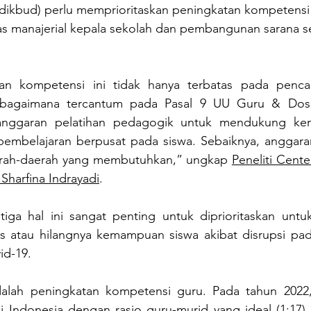
kbud) perlu memprioritaskan peningkatan kompetensi 
as manajerial kepala sekolah dan pembangunan sarana se
tan kompetensi ini tidak hanya terbatas pada pencapai
bagaimana tercantum pada Pasal 9 UU Guru & Dosen
anggaran pelatihan pedagogik untuk mendukung ke
mbelajaran berpusat pada siswa. Sebaiknya, anggaran 
aerah-daerah yang membutuhkan,” ungkap 
Peneliti Cente
 Sharfina Indrayadi
.
tiga hal ini sangat penting untuk diprioritaskan untu
s atau hilangnya kemampuan siswa akibat disrupsi pad
d-19. 
adalah peningkatan kompetensi guru. Pada tahun 2022
di Indonesia dengan rasio guru-murid yang ideal (1:17),