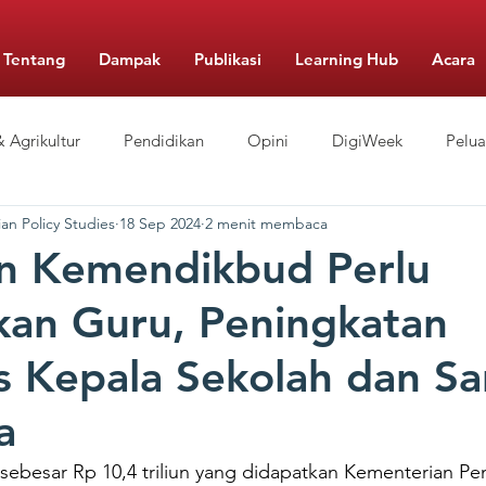
Tentang
Dampak
Publikasi
Learning Hub
Acara
 Agrikultur
Pendidikan
Opini
DigiWeek
Pelu
an Policy Studies
18 Sep 2024
2 menit membaca
Berbiaya Rendah
Pengelolaan Sekolah
Gizi
Food Mo
n Kemendikbud Perlu
skan Guru, Peningkatan
s Kepala Sekolah dan Sa
a
ebesar Rp 10,4 triliun yang didapatkan Kementerian Pe