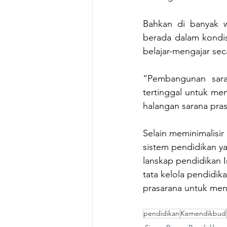
Bahkan di banyak wil
berada dalam kondis
belajar-mengajar seca
“Pembangunan sara
tertinggal untuk me
halangan sarana pra
Selain meminimalisi
sistem pendidikan y
lanskap pendidikan 
tata kelola pendidi
prasarana untuk men
pendidikan
Kemendikbud