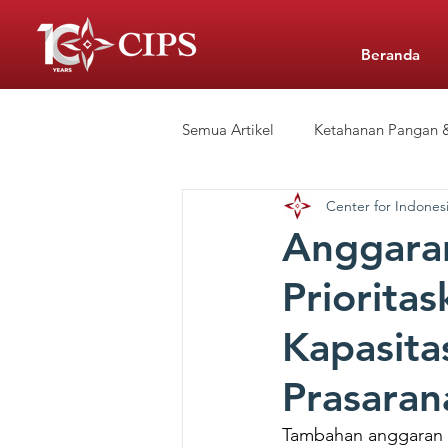
Beranda
Semua Artikel
Ketahanan Pangan &
Center for Indonesi
Siaran Pers
Sekolah Swasta 
Anggara
Priorita
CIPS Learning Hub
Kapasita
Prasaran
Tambahan anggaran s