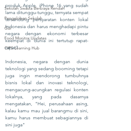
produk Apple, iPhone 16 yang sudah 
Sekolah Swasta Berbiaya Rendah
lama ditunggu-tunggu, ternyata sempat 
Pengelolaan Sekolah
tersandung persyaratan konten lokal 
Indonesia dan harus menghadapi pintu 
Gizi
negara dengan ekonomi terbesar 
Food Monitor Updates
keempat di dunia ini tertutup rapat-
rapat?
CIPS Learning Hub
Indonesia, negara dengan dunia 
teknologi yang sedang booming tetapi 
juga ingin mendorong tumbuhnya 
bisnis lokal dan inovasi teknologi, 
mengacung-acungkan regulasi konten 
lokalnya, yang pada dasarnya 
mengatakan, "Hei, perusahaan asing, 
kalau kamu mau jual barangmu di sini, 
kamu harus membuat sebagiannya di 
sini juga"