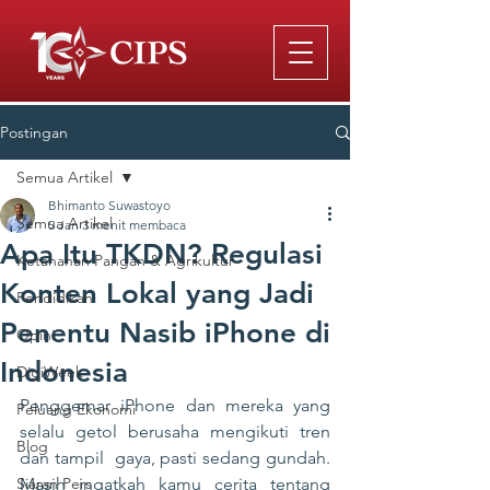
Postingan
Semua Artikel
Bhimanto Suwastoyo
Semua Artikel
5 Jan
3 menit membaca
Apa Itu TKDN? Regulasi
Ketahanan Pangan & Agrikultur
Konten Lokal yang Jadi
Pendidikan
Penentu Nasib iPhone di
Opini
Indonesia
DigiWeek
Penggemar iPhone dan mereka yang 
Peluang Ekonomi
selalu getol berusaha mengikuti tren 
Blog
dan tampil  gaya, pasti sedang gundah. 
Siaran Pers
Masih ingatkah kamu cerita tentang 