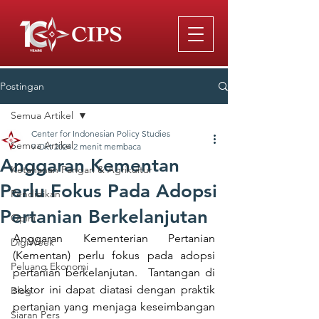
Postingan
Semua Artikel
Center for Indonesian Policy Studies
Semua Artikel
9 Okt 2024
2 menit membaca
Anggaran Kementan
Ketahanan Pangan & Agrikultur
Perlu Fokus Pada Adopsi
Pendidikan
Pertanian Berkelanjutan
Opini
Anggaran Kementerian Pertanian 
DigiWeek
(Kementan) perlu fokus pada adopsi 
Peluang Ekonomi
pertanian berkelanjutan.  Tantangan di 
sektor ini dapat diatasi dengan praktik 
Blog
pertanian yang menjaga keseimbangan 
Siaran Pers