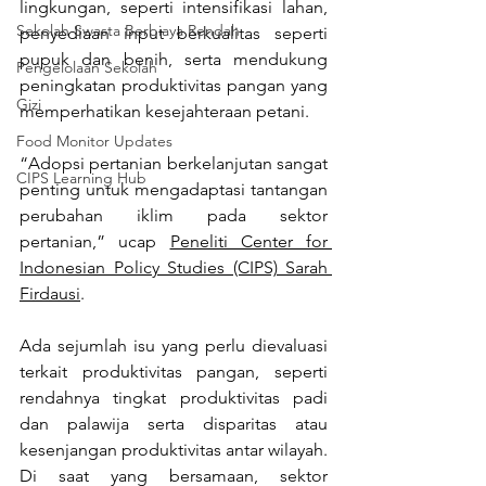
lingkungan, seperti intensifikasi lahan, 
Sekolah Swasta Berbiaya Rendah
penyediaan input berkualitas seperti 
pupuk dan benih, serta mendukung 
Pengelolaan Sekolah
peningkatan produktivitas pangan yang 
Gizi
memperhatikan kesejahteraan petani.
Food Monitor Updates
“Adopsi pertanian berkelanjutan sangat 
CIPS Learning Hub
penting untuk mengadaptasi tantangan 
perubahan iklim pada sektor 
pertanian,” ucap 
Peneliti Center for 
Indonesian Policy Studies (CIPS) Sarah 
Firdausi
.
Ada sejumlah isu yang perlu dievaluasi 
terkait produktivitas pangan, seperti 
rendahnya tingkat produktivitas padi 
dan palawija serta disparitas atau 
kesenjangan produktivitas antar wilayah. 
Di saat yang bersamaan, sektor 