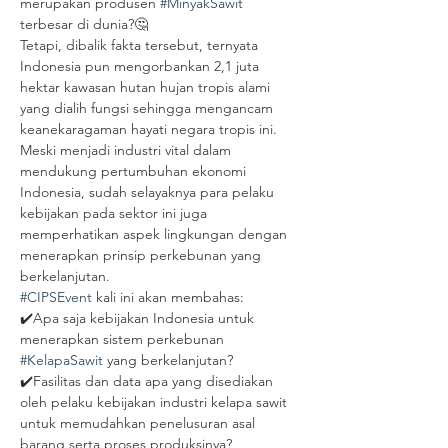
merupakan produsen 
#MinyakSawit
terbesar di dunia?🤔
Tetapi, dibalik fakta tersebut, ternyata 
Indonesia pun mengorbankan 2,1 juta 
hektar kawasan hutan hujan tropis alami 
yang dialih fungsi sehingga mengancam 
keanekaragaman hayati negara tropis ini.
Meski menjadi industri vital dalam 
mendukung pertumbuhan ekonomi 
Indonesia, sudah selayaknya para pelaku 
kebijakan pada sektor ini juga 
memperhatikan aspek lingkungan dengan 
menerapkan prinsip perkebunan yang 
berkelanjutan.
#CIPSEvent
 kali ini akan membahas:
✔️Apa saja kebijakan Indonesia untuk 
menerapkan sistem perkebunan 
#KelapaSawit
 yang berkelanjutan?
✔️Fasilitas dan data apa yang disediakan 
oleh pelaku kebijakan industri kelapa sawit 
untuk memudahkan penelusuran asal 
barang serta proses produksinya?