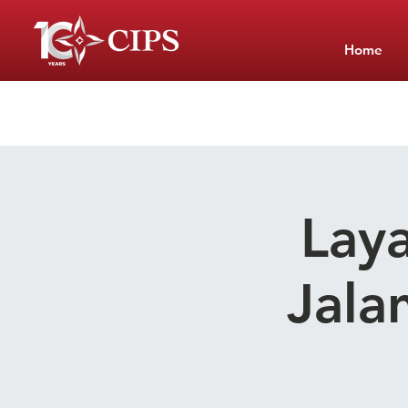
Home
Lay
Jala