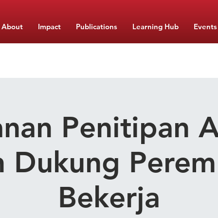
About
Impact
Publications
Learning Hub
Events
anan Penitipan A
n Dukung Pere
Bekerja