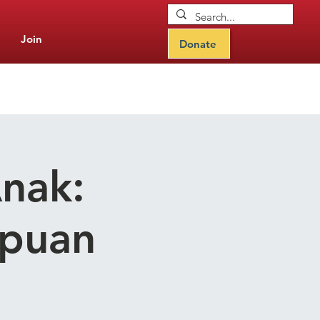
Join
Donate
nak:
mpuan