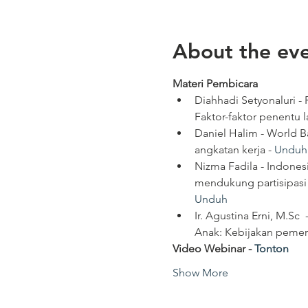
About the ev
Materi Pembicara
Diahhadi Setyonaluri -
Faktor-faktor penentu l
Daniel Halim - World B
angkatan kerja - 
Unduh
Nizma Fadila - Indone
mendukung partisipasi 
Unduh
Ir. Agustina Erni, M.S
Anak: Kebijakan pemer
Video Webinar - 
Tonton
Show More