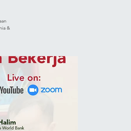
aan
nia &