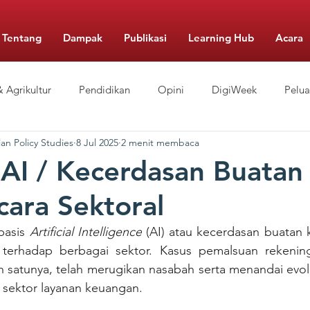
Tentang
Dampak
Publikasi
Learning Hub
Acara
 Agrikultur
Pendidikan
Opini
DigiWeek
Pelu
an Policy Studies
8 Jul 2025
2 menit membaca
Berbiaya Rendah
Pengelolaan Sekolah
Gizi
Food Mo
 AI / Kecerdasan Buatan
cara Sektoral
basis 
Artificial Intelligence
 (AI) atau kecerdasan buatan
 terhadap berbagai sektor. Kasus pemalsuan rekenin
lah satunya, telah merugikan nasabah serta menandai evolu
 sektor layanan keuangan.