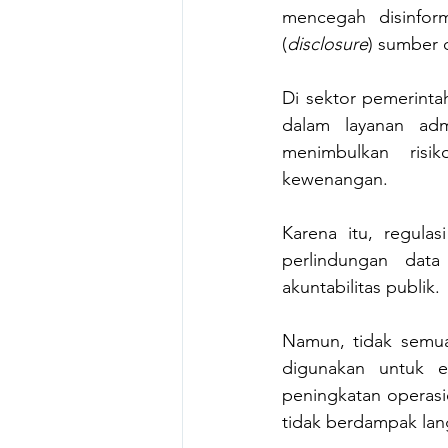
mencegah disinform
(
disclosure
) sumber 
Di sektor pemerinta
dalam layanan adm
menimbulkan risik
kewenangan. 
Karena itu, regulas
perlindungan data
akuntabilitas publik.
Namun, tidak semua
digunakan untuk efi
peningkatan operas
tidak berdampak lan