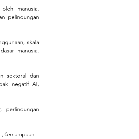
oleh manusia, 
an pelindungan 
ggunaan, skala 
dasar manusia. 
 sektoral dan 
ak negatif AI, 
 perlindungan 
.
,
Kemampuan 