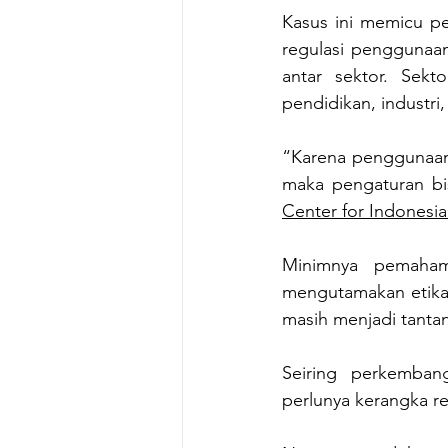
Kasus ini memicu pe
regulasi penggunaan
antar sektor. Sekt
pendidikan, industri
“Karena penggunaan 
maka pengaturan bisa
Center for Indonesian
Minimnya pemaham
mengutamakan etika,
masih menjadi tanta
Seiring perkembang
perlunya kerangka r