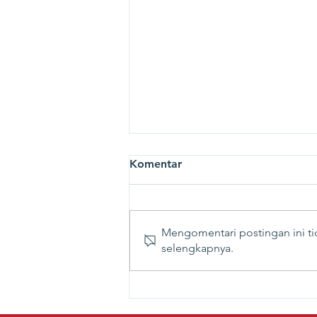
Komentar
Mengomentari postingan ini tid
selengkapnya.
Kesadaran Tentang
Pelindungan Data Pribadi
Masih Perlu Ditingkatkan