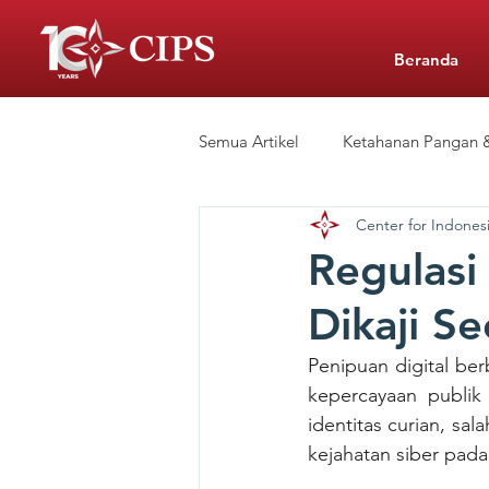
Beranda
Semua Artikel
Ketahanan Pangan &
Center for Indonesi
Siaran Pers
Sekolah Swasta 
Regulasi
Dikaji Se
CIPS Learning Hub
Penipuan digital ber
kepercayaan publik
identitas curian, sa
kejahatan siber pada