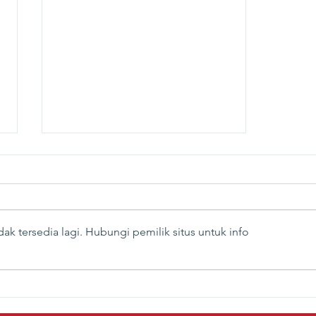
ak tersedia lagi. Hubungi pemilik situs untuk info
Kesenjangan Literasi dan
Inklusi Keuangan, Pekerjaan
Rumah Besar Menuju