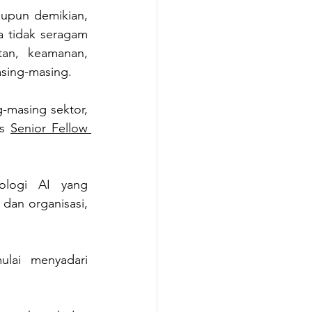
upun demikian, 
 tidak seragam 
an, keamanan, 
asing-masing.
masing sektor, 
s 
Senior Fellow 
logi AI yang 
an organisasi, 
lai menyadari 