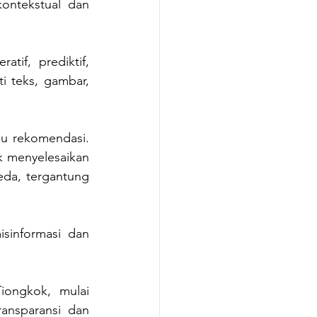
kontekstual dan 
if, prediktif, 
 teks, gambar, 
au rekomendasi. 
 menyelesaikan 
da, tergantung 
sinformasi dan 
iongkok, mulai 
nsparansi dan 