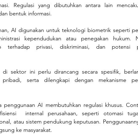
asi. Regulasi yang dibutuhkan antara lain mencaku
dan bentuk informasi.
han, AI digunakan untuk teknologi biometrik seperti pe
inistrasi kependudukan atau penegakan hukum. N
o terhadap privasi, diskriminasi, dan potensi p
i di sektor ini perlu dirancang secara spesifik, berla
 pribadi, serta dilengkapi dengan mekanisme pe
 penggunaan AI membutuhkan regulasi khusus. Conto
siensi  internal perusahaan, seperti otomasi tugas 
ional, atau sistem pendukung keputusan. Penggunaann
gsung ke masyarakat. 