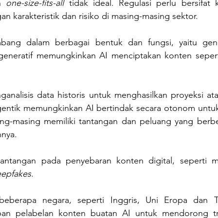
n 
one-size-fits-all
 tidak ideal. Regulasi perlu bersifat 
an karakteristik dan risiko di masing-masing sektor.
bang dalam berbagai bentuk dan fungsi, yaitu generat
generatif memungkinkan AI menciptakan konten seperti
ganalisis data historis untuk menghasilkan proyeksi at
entik memungkinkan AI bertindak secara otonom untuk
ing-masing memiliki tantangan dan peluang yang berbe
nya.
antangan pada penyebaran konten digital, seperti mi
epfakes
.
 beberapa negara, seperti Inggris, Uni Eropa dan T
an pelabelan konten buatan AI untuk mendorong tra