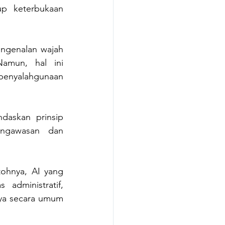
p keterbukaan 
ngenalan wajah 
amun, hal ini 
enyalahgunaan 
ndaskan prinsip 
ngawasan dan 
hnya, AI yang 
administratif, 
ya secara umum 