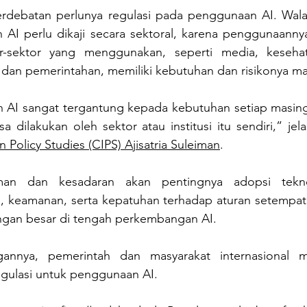
rdebatan perlunya regulasi pada penggunaan AI. Wala
 AI perlu dikaji secara sektoral, karena penggunaannya
or-sektor yang menggunakan, seperti media, kesehat
, dan pemerintahan, memiliki kebutuhan dan risikonya m
AI sangat tergantung kepada kebutuhan setiap masing-
 dilakukan oleh sektor atau institusi itu sendiri,” jela
 Policy Studies (CIPS) Ajisatria Suleiman
.
an dan kesadaran akan pentingnya adopsi tekno
 keamanan, serta kepatuhan terhadap aturan setempat d
ngan besar di tengah perkembangan AI. 
annya, pemerintah dan masyarakat internasional mu
egulasi untuk penggunaan AI.