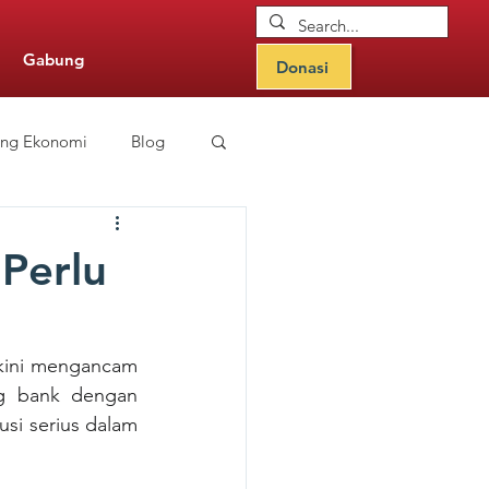
Gabung
Donasi
ang Ekonomi
Blog
nitor Updates
 Perlu
 kini mengancam 
g bank dengan 
si serius dalam 