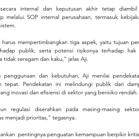
ecara internal dan keputusan akhir tetap diambil 
p melalui SOP internal perusahaan, termasuk kebijak
istem.
l harus mempertimbangkan tiga aspek, yaitu tujuan pen
adap publik, serta potensi risikonya terhadap hak 
a tidak seragam dan kaku,” jelas Aji.
 penggunaan dan kebutuhan, Aji menilai pendekatan
ih tepat. Pendekatan ini melindungi publik dari damp
ang inovasi dan efisiensi di sektor yang berisiko rendah.
pun regulasi diserahkan pada masing-masing sektor,
 menjadi prioritas,” tegasnya.
nekankan  pentingnya penguatan kemampuan berpikir kritis