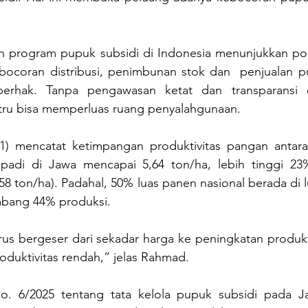
arah program pupuk subsidi di Indonesia menunjukkan po
ebocoran distribusi, penimbunan stok dan  penjualan pu
berhak. Tanpa pengawasan ketat dan transparansi d
tru bisa memperluas ruang penyalahgunaan.
21) mencatat ketimpangan produktivitas pangan antara
 padi di Jawa mencapai 5,64 ton/ha, lebih tinggi 23
58 ton/ha). Padahal, 50% luas panen nasional berada di lu
mbang 44% produksi.
us bergeser dari sekadar harga ke peningkatan produkti
oduktivitas rendah,” jelas Rahmad.
o. 6/2025 tentang tata kelola pupuk subsidi pada Jan