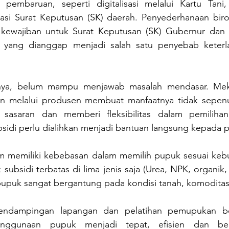
embaruan, seperti digitalisasi melalui Kartu Tani, 
si Surat Keputusan (SK) daerah. Penyederhanaan birokra
kewajiban untuk Surat Keputusan (SK) Gubernur dan B
, yang dianggap menjadi salah satu penyebab keterl
gnya, belum mampu menjawab masalah mendasar. Meka
an melalui produsen membuat manfaatnya tidak sepenu
 sasaran dan memberi fleksibilitas dalam pemilihan
sidi perlu dialihkan menjadi bantuan langsung kepada p
lum memiliki kebebasan dalam memilih pupuk sesuai kebu
subsidi terbatas di lima jenis saja (Urea, NPK, organik,
upuk sangat bergantung pada kondisi tanah, komoditas
pendampingan lapangan dan pelatihan pemupukan be
enggunaan pupuk menjadi tepat, efisien dan be