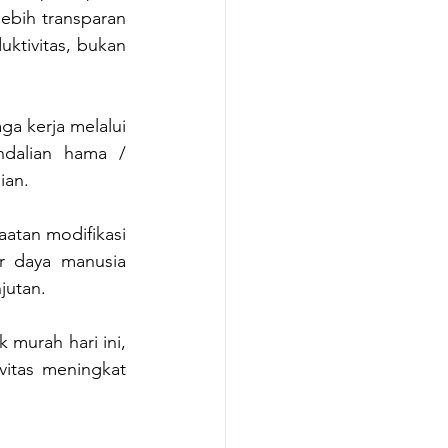
ebih transparan 
tivitas, bukan 
a kerja melalui 
dalian hama / 
ian.
atan modifikasi 
r daya manusia 
jutan.
urah hari ini, 
itas meningkat 