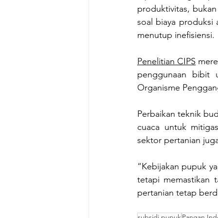
produktivitas, bukan
soal biaya produksi
menutup inefisiensi. 
Penelitian CIPS
 mere
penggunaan bibit u
Organisme Penggangg
Perbaikan teknik bud
cuaca untuk mitiga
sektor pertanian jug
“Kebijakan pupuk ya
tetapi memastikan t
pertanian tetap ber
subsidi pupuk
Pangan Ind