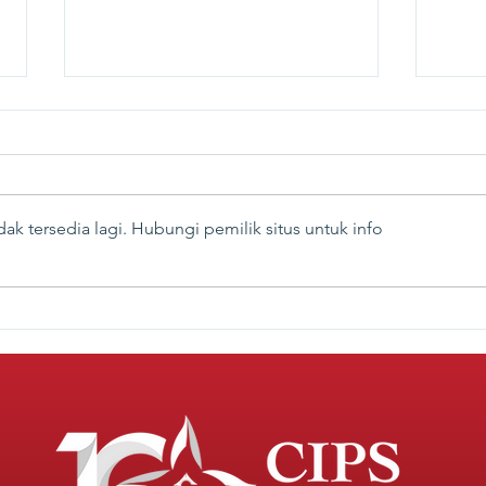
ak tersedia lagi. Hubungi pemilik situs untuk info
Kelemahan Tata Kelola,
Mewu
Ujung Pangkal
Emas
Permasalahan Program
Prog
MBG
Grat