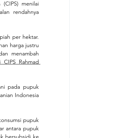
(CIPS) menilai 
lan rendahnya 
iah per hektar. 
n harga justru 
 dan menambah 
ti CIPS Rahmad 
ni pada pupuk 
anian Indonesia 
konsumsi pupuk 
r antara pupuk 
 bersubsidi ke 