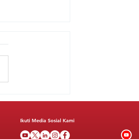
judkan Indonesia
 2045: Bagaimana
ram Makan Bergizi
is Mengatasi Stunting?
Ikuti Media Sosial Kami