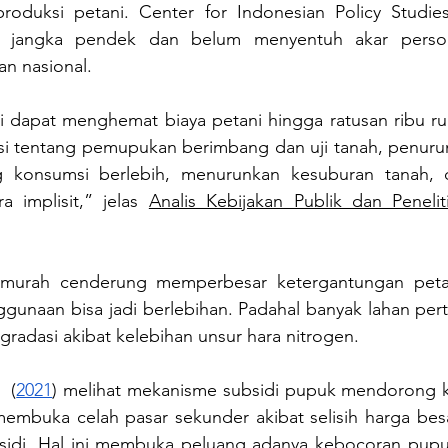
oduksi petani. Center for Indonesian Policy Studies 
fat jangka pendek dan belum menyentuh akar persoa
an nasional.
i dapat menghemat biaya petani hingga ratusan ribu rup
 tentang pemupukan berimbang dan uji tanah, penuruna
g konsumsi berlebih, menurunkan kesuburan tanah,
 implisit,” jelas 
Analis Kebijakan Publik dan Peneli
murah cenderung memperbesar ketergantungan peta
gunaan bisa jadi berlebihan. Padahal banyak lahan pert
adasi akibat kelebihan unsur hara nitrogen. 
  (
2021
) melihat mekanisme subsidi pupuk mendorong 
membuka celah pasar sekunder akibat selisih harga besa
sidi. Hal ini membuka peluang adanya kebocoran pupuk