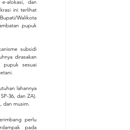
e-alokasi, dan 
si ini terlihat 
upati/Walikota 
ambatan pupuk 
nisme subsidi 
hnya dirasakan 
 pupuk sesuai 
etani.
tuhan lahannya 
 SP-36, dan ZA). 
, dan musim. 
rimbang perlu 
rdampak pada 