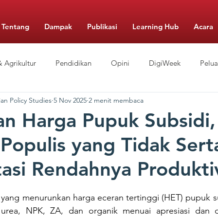
Tentang
Dampak
Publikasi
Learning Hub
Acara
 Agrikultur
Pendidikan
Opini
DigiWeek
Pelu
an Policy Studies
5 Nov 2025
2 menit membaca
Berbiaya Rendah
Pengelolaan Sekolah
Gizi
Food Mo
n Harga Pupuk Subsidi,
Populis yang Tidak Sert
asi Rendahnya Produktiv
 yang menurunkan 
harga eceran tertinggi (HET) pupuk su
 urea, NPK, ZA, dan organik menuai apresiasi dan d