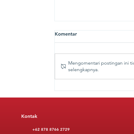
Komentar
Mengomentari postingan ini tid
selengkapnya.
Tingkatkan Produktivitas,
Skema Penyaluran Pupuk
Subsidi Perlu Beralih ke
Bantuan Langsung Tunai
Kontak
+62 878 8766 2729