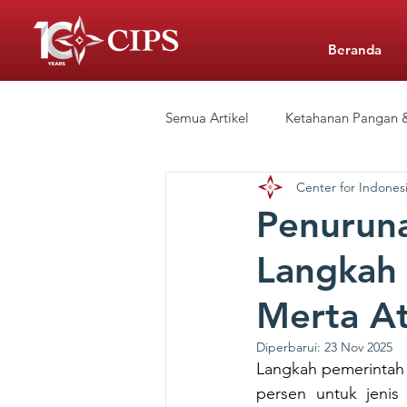
Beranda
Semua Artikel
Ketahanan Pangan &
Center for Indonesi
Siaran Pers
Sekolah Swasta 
Penuruna
Langkah 
CIPS Learning Hub
Merta At
Diperbarui:
23 Nov 2025
Langkah pemerintah
persen untuk jenis