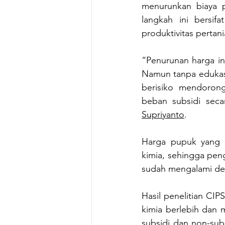
menurunkan biaya pr
langkah ini bersi
produktivitas pertani
“Penurunan harga in
Namun tanpa edukasi
berisiko mendoron
beban subsidi secara
Supriyanto
.
Harga pupuk yang 
kimia, sehingga peng
sudah mengalami degr
Hasil penelitian CIPS
kimia berlebih dan 
subsidi dan non-sub