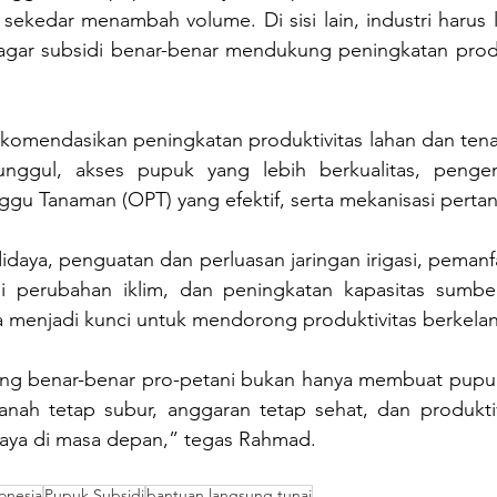
 sekedar menambah volume. Di sisi lain, industri harus l
 agar subsidi benar-benar mendukung peningkatan produk
komendasikan peningkatan produktivitas lahan dan tenag
nggul, akses pupuk yang lebih berkualitas, pengen
u Tanaman (OPT) yang efektif, serta mekanisasi pertan
idaya, penguatan dan perluasan jaringan irigasi, pemanfa
si perubahan iklim, dan peningkatan kapasitas sumbe
a menjadi kunci untuk mendorong produktivitas berkelan
ng benar-benar pro-petani bukan hanya membuat pupuk m
anah tetap subur, anggaran tetap sehat, dan produktiv
daya di masa depan,” tegas Rahmad.
onesia
Pupuk Subsidi
bantuan langsung tunai