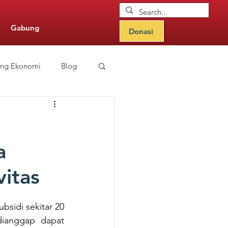
Gabung
Donasi
ang Ekonomi
Blog
nitor Updates
a
itas
bsidi sekitar 20 
ianggap dapat 