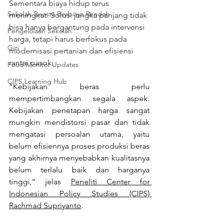
Sementara biaya hidup terus 
Sekolah Swasta Berbiaya Rendah
meningkat. Solusi jangka panjang tidak 
bisa hanya bergantung pada intervensi 
Pengelolaan Sekolah
harga, tetapi harus berfokus pada 
Gizi
modernisasi pertanian dan efisiensi 
rantai pasok.
Food Monitor Updates
CIPS Learning Hub
“Kebijakan beras perlu 
mempertimbangkan segala aspek. 
Kebijakan penetapan harga sangat 
mungkin mendistorsi pasar dan tidak 
mengatasi persoalan utama, yaitu 
belum efisiennya proses produksi beras 
yang akhirnya menyebabkan kualitasnya 
belum terlalu baik dan harganya 
tinggi,” jelas 
Peneliti Center for 
Indonesian Policy Studies (CIPS) 
Rachmad Supriyanto
.