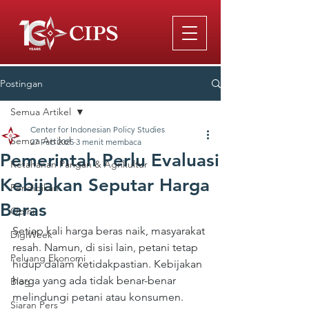
Postingan
Semua Artikel
Center for Indonesian Policy Studies
Semua Artikel
27 Feb 2025
3 menit membaca
Pemerintah Perlu Evaluasi
Ketahanan Pangan & Agrikultur
Kebijakan Seputar Harga
Pendidikan
Beras
Opini
Setiap kali harga beras naik, masyarakat 
DigiWeek
resah. Namun, di sisi lain, petani tetap 
Peluang Ekonomi
hidup dalam ketidakpastian. Kebijakan 
harga yang ada tidak benar-benar 
Blog
melindungi petani atau konsumen. 
Siaran Pers