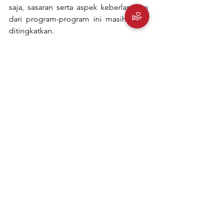
saja, sasaran serta aspek keberlanjutan 
dari program-program ini masih perlu 
ditingkatkan. 
Peningkatan akses terhadap teknologi 
pertanian dapat dicapai melalui iklim 
kebijakan yang lebih ramah terhadap 
penanaman modal di bidang pertanian.
agrikultur
ketahanan pangan
modernisasi pertanian
teknologi pertanian
efisiensi ranti pasok
Siaran Pers
Ketahanan Pangan & Agrikultur