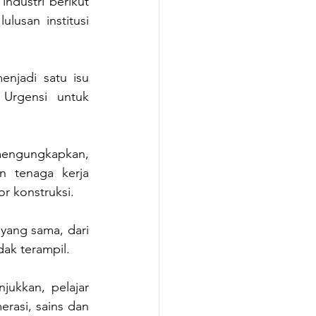
industri berikut 
usan institusi 
njadi satu isu 
Urgensi untuk 
engungkapkan, 
n tenaga kerja 
or konstruksi. 
ang sama, dari 
dak terampil.
ukkan, pelajar 
rasi, sains dan 