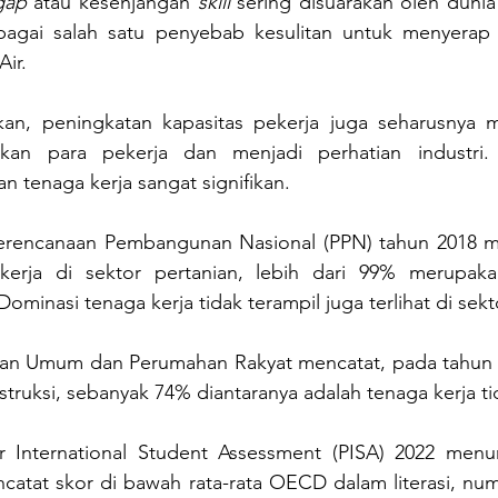
 gap
 atau kesenjangan 
skill
 sering disuarakan oleh dunia 
agai salah satu penyebab kesulitan untuk menyerap lul
Air.
n, peningkatan kapasitas pekerja juga seharusnya me
kan para pekerja dan menjadi perhatian industri. 
n tenaga kerja sangat signifikan. 
erencanaan Pembangunan Nasional (PPN) tahun 2018 m
ekerja di sektor pertanian, lebih dari 99% merupaka
ominasi tenaga kerja tidak terampil juga terlihat di sekt
an Umum dan Perumahan Rakyat mencatat, pada tahun y
nstruksi, sebanyak 74% diantaranya adalah tenaga kerja ti
International Student Assessment (PISA) 2022 menunj
atat skor di bawah rata-rata OECD dalam literasi, nume