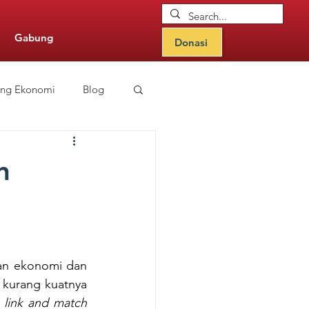
Gabung
Donasi
ang Ekonomi
Blog
nitor Updates
n
an ekonomi dan 
 kurang kuatnya 
 
link and match