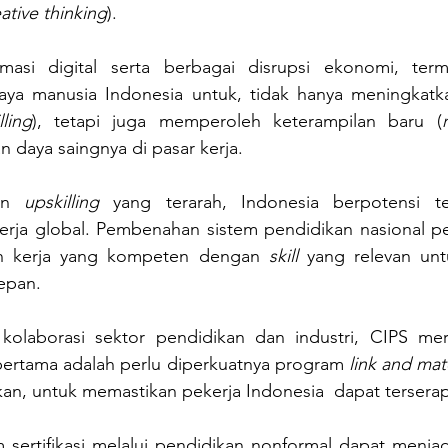
ative thinking
). 
rmasi digital serta berbagai disrupsi ekonomi, ter
ya manusia Indonesia untuk, tidak hanya meningkatka
lling
), tetapi juga memperoleh keterampilan baru (
n daya saingnya di pasar kerja. 
an 
upskilling
 yang terarah, Indonesia berpotensi te
erja global. Pembenahan sistem pendidikan nasional pe
an kerja yang kompeten dengan 
skill
 yang relevan un
epan.
olaborasi sektor pendidikan dan industri, CIPS mer
pertama adalah perlu diperkuatnya program 
link and ma
kan, untuk memastikan pekerja Indonesia  dapat terserap 
 sertifikasi melalui pendidikan nonformal dapat menjadi