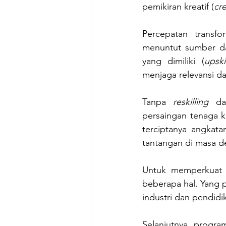
pemikiran kreatif (
cre
Percepatan transfo
menuntut sumber da
yang dimiliki (
upski
menjaga relevansi da
Tanpa 
reskilling 
d
persaingan tenaga k
terciptanya angkat
tantangan di masa d
Untuk memperkuat k
beberapa hal. Yang 
industri dan pendidi
Selanjutnya, program