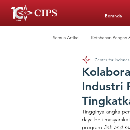
Beranda
Semua Artikel
Ketahanan Pangan &
Center for Indonesi
Siaran Pers
Sekolah Swasta 
Kolabora
Industri
CIPS Learning Hub
Tingkatk
Tingginya angka pe
daya beli masyarakat
program 
link and m