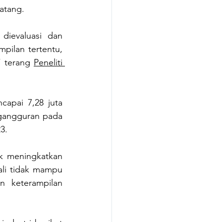
atang.
dievaluasi dan 
ilan tertentu, 
” terang 
Peneliti 
apai 7,28 juta 
gangguran pada 
3. 
k meningkatkan 
ali tidak mampu 
 keterampilan 