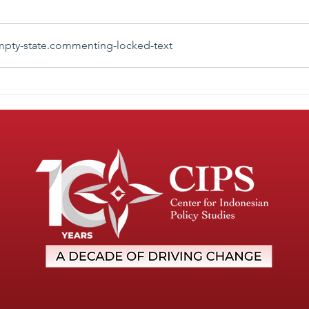
pty-state.commenting-locked-text
APBN 2025: Harapan Baru,
Dana
Tantangan Nyata
Swas
Peme
Pend