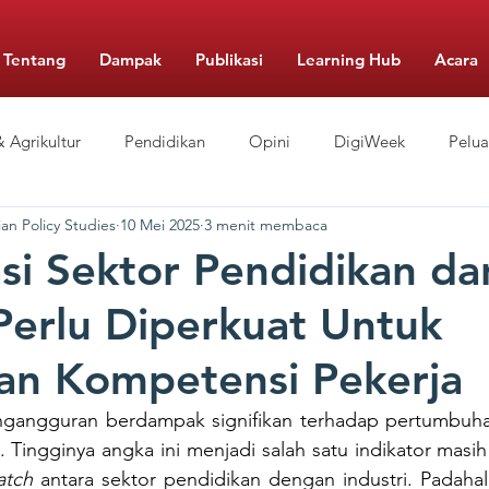
Tentang
Dampak
Publikasi
Learning Hub
Acara
 Agrikultur
Pendidikan
Opini
DigiWeek
Pelu
an Policy Studies
10 Mei 2025
3 menit membaca
Berbiaya Rendah
Pengelolaan Sekolah
Gizi
Food Mo
si Sektor Pendidikan da
 Perlu Diperkuat Untuk
an Kompetensi Pekerja
ngangguran berdampak signifikan terhadap pertumbuh
. Tingginya angka ini menjadi salah satu indikator masih
atch
 antara sektor pendidikan dengan industri. Padahal