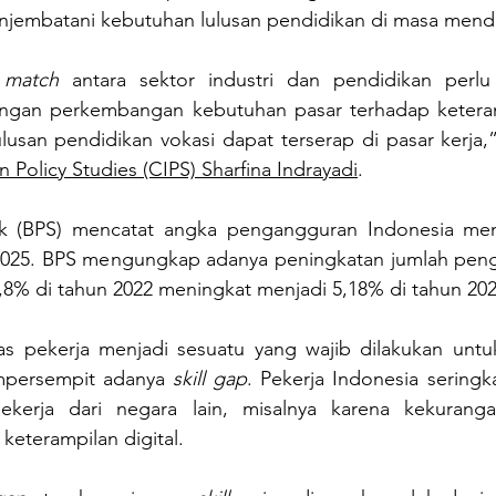
njembatani kebutuhan lulusan pendidikan di masa mend
 match 
antara sektor industri dan pendidikan perlu 
engan perkembangan kebutuhan pasar terhadap keteramp
lusan pendidikan vokasi dapat terserap di pasar kerja,
 Policy Studies (CIPS) Sharfina Indrayadi
.
ik (BPS) mencatat angka pengangguran Indonesia menc
 2025. BPS mengungkap adanya peningkatan jumlah pen
 4,8% di tahun 2022 meningkat menjadi 5,18% di tahun 202
as pekerja menjadi sesuatu yang wajib dilakukan untu
persempit adanya 
skill gap
. Pekerja Indonesia seringk
kerja dari negara lain, misalnya karena kekurangan
keterampilan digital.