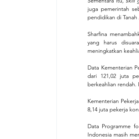
Sementara itu
, skill
juga pemerintah seb
pendidikan di Tanah 
Sharfina menambahka
yang harus disuara
meningkatkan keahlia
Data Kementerian P
dari 121,02 juta p
berkeahlian rendah. D
Kementerian Pekerja
8,14 juta pekerja ko
Data Programme for 
Indonesia masih menc