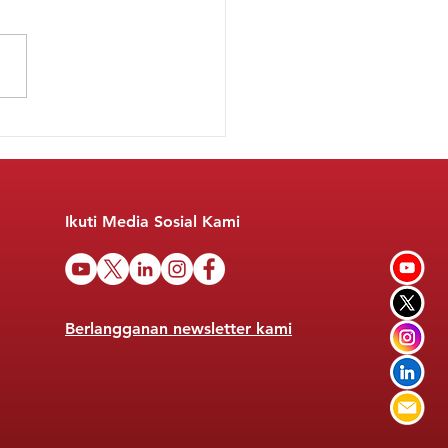
 BOSP Bagi Sekolah
ta: Problematika
rataan Akses
idikan
Ikuti Media Sosial Kami
Berlangganan newsletter kami