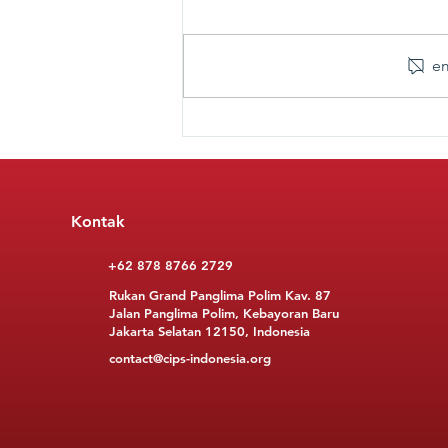
em
Pasar Kerja Indonesia yang
Sedang Suram
Kontak
+62 878 8766 2729
Rukan Grand Panglima Polim Kav. 87
Jalan Panglima Polim, Kebayoran Baru
Jakarta Selatan 12150, Indonesia
contact@cips-indonesia.org