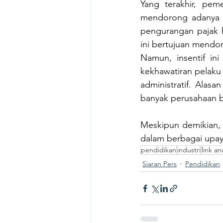
Yang terakhir, peme
mendorong adanya p
pengurangan pajak hi
ini bertujuan mendo
Namun, insentif in
kekhawatiran pelaku
administratif. Alasa
banyak perusahaan b
Meskipun demikian, 
dalam berbagai upay
pendidikan
industri
link a
Siaran Pers
Pendidikan