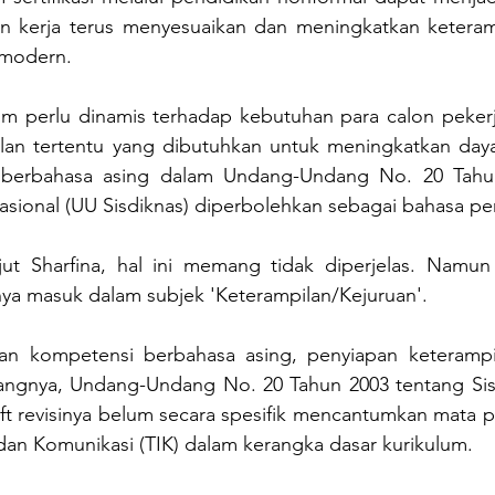
 kerja terus menyesuaikan dan meningkatkan keteramp
 modern.
um perlu dinamis terhadap kebutuhan para calon pekerja
an tertentu yang dibutuhkan untuk meningkatkan daya 
n berbahasa asing dalam Undang-Undang No. 20 Tahun
asional (UU Sisdiknas) diperbolehkan sebagai bahasa pe
njut Sharfina, hal ini memang tidak diperjelas. Namun 
a masuk dalam subjek 'Keterampilan/Kejuruan'. 
n kompetensi berbahasa asing, penyiapan keterampila
yangnya, Undang-Undang No. 20 Tahun 2003 tentang Sis
ft revisinya belum secara spesifik mencantumkan mata pel
dan Komunikasi (TIK) dalam kerangka dasar kurikulum.