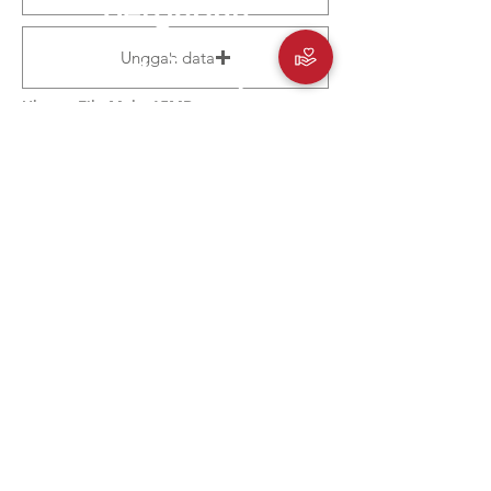
Bergabun
g
Unggah data
sekarang
Ukuran File Maks 15MB
Saya ingin menerima info terkini dari
CIPS.
Saya setuju agar CIPS menggunakan
nama & testimonial saya untuk tujuan
Kontak
pemasaran.
Gabung
+62 878 8766 2729
Rukan Grand Panglima Polim Kav. 87
Jalan Panglima Polim, Kebayoran Baru
Jakarta Selatan 12150, Indonesia
contact@cips-indonesia.org
Ikuti Media Sosial Kami
Berlangganan newsletter kami