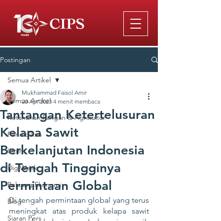
Postingan
Semua Artikel
Mukhammad Faisol Amir
Semua Artikel
20 Apr 2023
4 menit membaca
Tantangan Ketertelusuran
Ketahanan Pangan & Agrikultur
Kelapa Sawit
Pendidikan
Berkelanjutan Indonesia
Opini
di Tengah Tingginya
DigiWeek
Permintaan Global
Peluang Ekonomi
Di tengah permintaan global yang terus 
Blog
meningkat atas produk kelapa sawit 
Siaran Pers