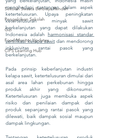
yang berkelanjutan, Indonesia masih 
menghadapi tantangan dalam aspek 
Sekolah Swasta Berbiaya Rendah
ketertelusuran. Upaya peningkatan 
Pengelolaan Sekolah
ketertelusuran minyak sawit 
berkelanjutan yang dapat dilakukan 
Gizi
Indonesia adalah 
harmonisasi standar 
Food Monitor Updates
sertifikasi kelapa sawit
 dan mendorong 
inklusivitas rantai pasok yang 
CIPS Learning Hub
berkelanjutan.
Pada prinsip keberlanjutan industri 
kelapa sawit, ketertelusuran dimulai dari 
asal area lahan perkebunan hingga 
produk akhir yang dikonsumsi. 
Ketertelusuran juga membuka aspek 
risiko dan penilaian dampak dari 
produk sepanjang rantai pasok yang 
dilewati, baik dampak sosial maupun 
dampak lingkungan.
Tantangan ketertelusuran produk 